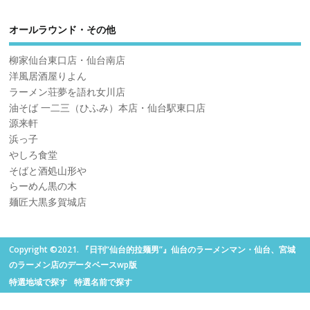
オールラウンド・その他
柳家仙台東口店・仙台南店
洋風居酒屋りよん
ラーメン荘夢を語れ女川店
油そば 一二三（ひふみ）本店・仙台駅東口店
源来軒
浜っ子
やしろ食堂
そばと酒処山形や
らーめん黒の木
麺匠大黒多賀城店
Copyright ©2021. 『日刊“仙台的拉麺男”』仙台のラーメンマン・仙台、宮城
のラーメン店のデータベースwp版
特選地域で探す
特選名前で探す