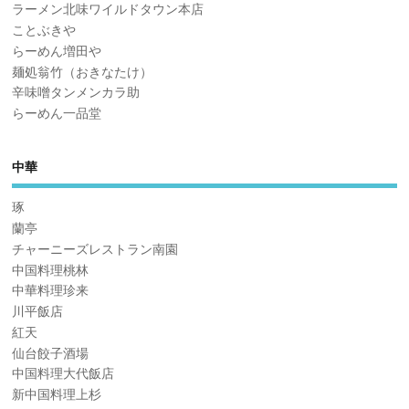
ラーメン北味ワイルドタウン本店
ことぶきや
らーめん増田や
麺処翁竹（おきなたけ）
辛味噌タンメンカラ助
らーめん一品堂
中華
琢
蘭亭
チャーニーズレストラン南園
中国料理桃林
中華料理珍来
川平飯店
紅天
仙台餃子酒場
中国料理大代飯店
新中国料理上杉