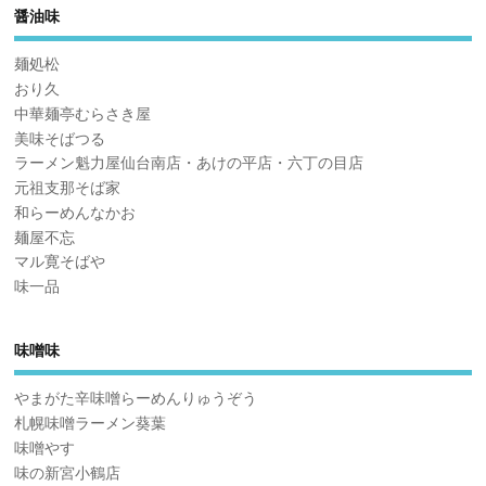
醤油味
麺処松
おり久
中華麺亭むらさき屋
美味そばつる
ラーメン魁力屋仙台南店・あけの平店・六丁の目店
元祖支那そば家
和らーめんなかお
麺屋不忘
マル寛そばや
味一品
味噌味
やまがた辛味噌らーめんりゅうぞう
札幌味噌ラーメン葵葉
味噌やす
味の新宮小鶴店