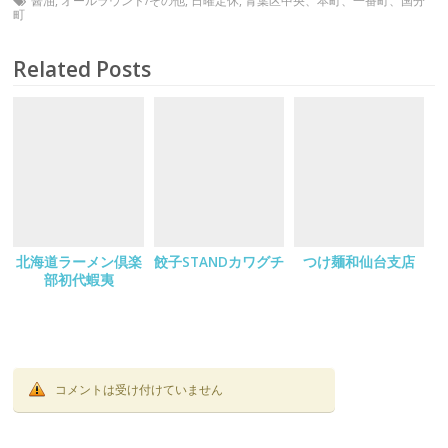
醤油
,
オールラウンド/その他
,
日曜定休
,
青葉区中央、本町、一番町、国分
町
Related Posts
北海道ラーメン倶楽
餃子STANDカワグチ
つけ麺和仙台支店
部初代蝦夷
コメントは受け付けていません