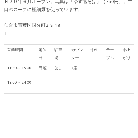
Ｈ２９年６月オープン。写真は「ゆず塩そば」（750円）。甘
口のスープに極細麺を使っています。
仙台市青葉区国分町2-8-18
T
営業時間
定休
駐車
カウン
円卓
テー
小上
日
場
ター
ブル
がり
11:30～ 15:00
日曜
なし
7席
18:00～ 24:00