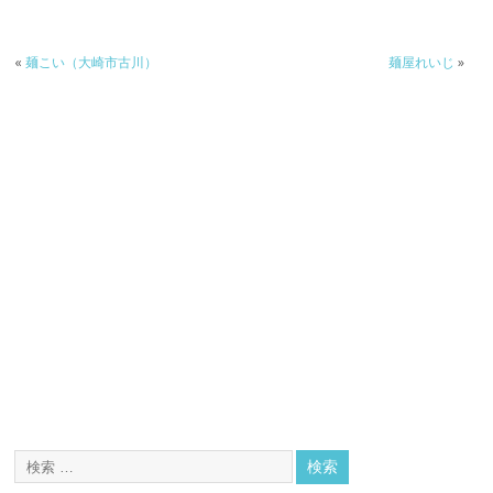
«
麺こい（大崎市古川）
麺屋れいじ
»