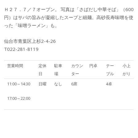
Ｈ２７．７／７オープン。 写真は「さばだし中華そば」（600
円）はサバの旨みが凝縮したスープと細麺。高砂長寿味噌を使
った「味噌ラーメン」も。
仙台市青葉区上杉2-4-26
T022-281-8119
営業時間
定休
駐車
カウン
円卓
テー
小上
日
場
ター
ブル
がり
11:00～14:30
日曜
なし
6席
4卓
17:00～22:00