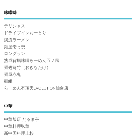
味噌味
デリシャス
ドライブインおーとり
渓流ラーメン
麺屋壱っ勢
ロングラン
熟成背脂味噌らーめん五ノ風
麺処翁竹（おきなたけ）
麺屋赤鬼
麺組
らーめん有頂天EVOLUTION仙台店
中華
中華飯店 だるま亭
中華料理弘華
新中国料理上杉