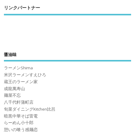
リンクパートナー
醤油味
ラーメンShima
米沢ラーメンすえひろ
蔵王のラーメン家
成龍萬寿山
麺屋不忘
八千代軒蒲町店
旬菜ダイニングKitchen比呂
暗黒中華そば雷電
らーめん小十郎
憩いの喰う感麺恋