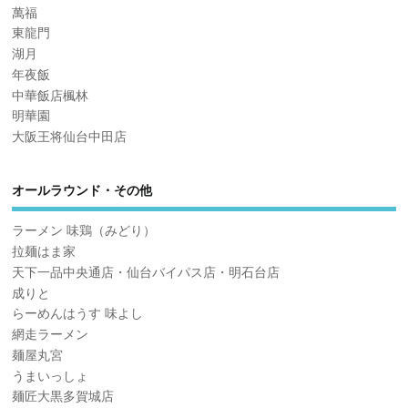
萬福
東龍門
湖月
年夜飯
中華飯店楓林
明華園
大阪王将仙台中田店
オールラウンド・その他
ラーメン 味鶏（みどり）
拉麺はま家
天下一品中央通店・仙台バイパス店・明石台店
成りと
らーめんはうす 味よし
網走ラーメン
麺屋丸宮
うまいっしょ
麺匠大黒多賀城店