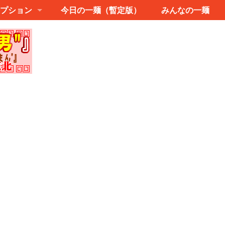
プション
今日の一麺（暫定版）
みんなの一麺