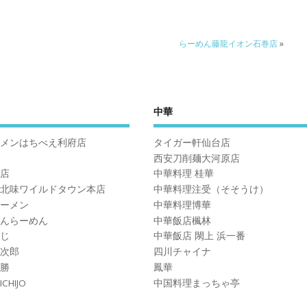
らーめん藤龍イオン石巻店
»
中華
メンはちべえ利府店
タイガー軒仙台店
西安刀削麺大河原店
店
中華料理 桂華
北味ワイルドタウン本店
中華料理注受（そそうけ）
ーメン
中華料理博華
んらーめん
中華飯店楓林
じ
中華飯店 閖上 浜一番
次郎
四川チャイナ
勝
鳳華
CHIJO
中国料理まっちゃ亭