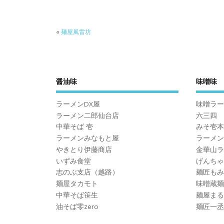
«
麺屋風雷坊
醤油味
味噌味
ラーメンDX屋
味噌ラー
ラーメン二郎仙台店
六三四
中華そば 壱
みそ壱本
ラーメンみなもと屋
ラーメン
やきとり伊藤商店
金華山ラ
いずみ食堂
げんちゃ
志のぶ支店（越路）
麺匠もみ
麺屋タカモト
味噌蔵麺
中華そば笹生
麺屋まる
油そば零zero
麺匠一丞I