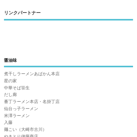
リンクパートナー
醤油味
煮干しラーメンあばかん本店
星の家
中華そば笹生
だし廊
番丁ラーメン本店・名掛丁店
仙台っ子ラーメン
米澤ラーメン
入藤
麺こい（大崎市古川）
やきとり伊藤商店