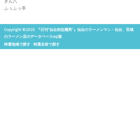
ぎん八
ふぅふぅ亭
Copyright ©2020. 『日刊“仙台的拉麺男”』仙台のラーメンマン・仙台、宮城
のラーメン店のデータベースwp版
特選地域で探す
特選名前で探す