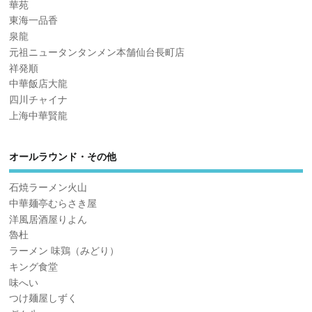
華苑
東海一品香
泉龍
元祖ニュータンタンメン本舗仙台長町店
祥発順
中華飯店大龍
四川チャイナ
上海中華賢龍
オールラウンド・その他
石焼ラーメン火山
中華麺亭むらさき屋
洋風居酒屋りよん
魯杜
ラーメン 味鶏（みどり）
キング食堂
味へい
つけ麺屋しずく