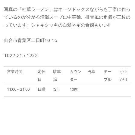
写真の「桂華ラーメン」はオーソドックスながらも丁寧に作っ
ているのが分かる清湯スープに中華麺、排骨風の角煮が三枚の
っています。シャキシャキの白髪ネギの食感もいい!!
仙台市青葉区二日町10-15
T022-215-1232
営業時間
定休
駐車
カウン
円卓
テー
小上
日
場
ター
ブル
がり
11:00～21:00
日曜
なし
10席