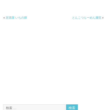
«
居酒屋 いちの膳
とんこつらーめん麺笑
»