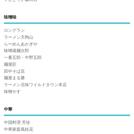
味噌味
ロングラン
ラーメン天狗山
らーめんあかぎや
味噌蔵麺次郎
一番五郎・中野五郎
麺屋匠
田中そば店
麺屋まる勝
ラーメン北味ワイルドタウン本店
味噌やす
中華
中国料理 芳珍
中華家庭風桂花