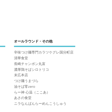
オールラウンド・その他
辛味つけ麺専門カラツケグレ国分町店
清華食堂
長崎チャンポン丸富
濃厚鶏そばシロトリコ
末広本店
つけ麺うまづら
油そば零zero
らー神 心温（ここあ）
あさの食堂
ニラなんばんらーめんこうしゅう