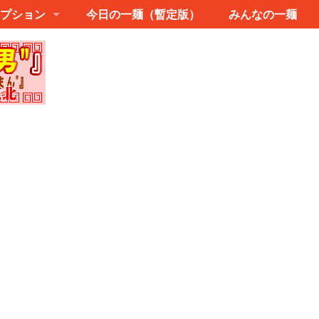
プション
今日の一麺（暫定版）
みんなの一麺