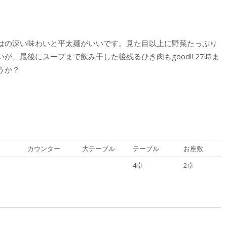
はの深い味わいと平太麺がいいです。見た目以上に野菜たっぷり
、最後にスープまで飲み干した後残るひき肉もgood!! 27時ま
うか？
カウンター
大テーブル
テーブル
お座敷
4卓
2卓