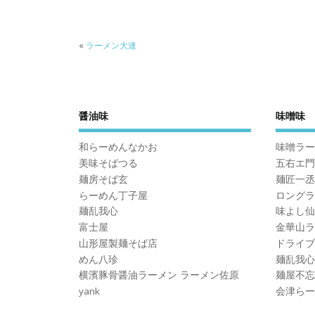
«
ラーメン大連
醤油味
味噌味
和らーめんなかお
味噌ラー
美味そばつる
五右エ門
麺房そば玄
麺匠一丞I
らーめん丁子屋
ロングラ
麺乱我心
味よし仙
富士屋
金華山ラ
山形屋製麺そば店
ドライブ
めん八珍
麺乱我心
横濱豚骨醤油ラーメン ラーメン佐原
麺屋不忘
yank
会津らー