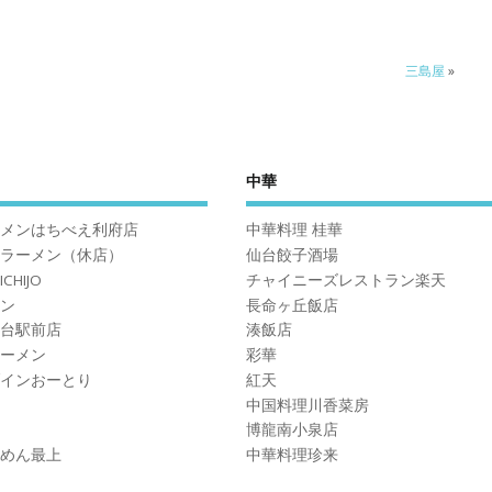
三島屋
»
中華
メンはちべえ利府店
中華料理 桂華
ラーメン（休店）
仙台餃子酒場
CHIJO
チャイニーズレストラン楽天
ン
長命ヶ丘飯店
台駅前店
湊飯店
ーメン
彩華
インおーとり
紅天
中国料理川香菜房
博龍南小泉店
めん最上
中華料理珍来