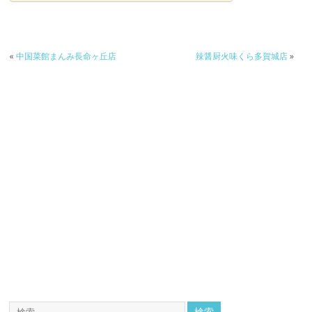
«
中国菜館まんみ長命ヶ丘店
辣醤厨火味くら多賀城店
»