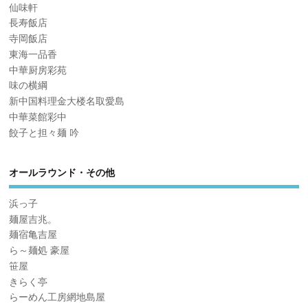
仙味軒
長寿飯店
寺岡飯店
東海一品香
中華厨房彩苑
味の横綱
新中国料理金大楼名取愛島
中華菜館彩中
餃子と担々麺 吟
オールラウンド・その他
浜っ子
麺屋吉兆。
麺宿亀吉屋
ら～麺処 豪屋
笹屋
きらく亭
らーめん工房網地島屋