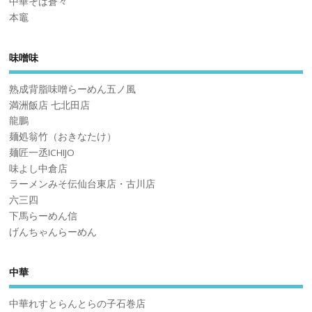
中華そば蒼々
本竈
味噌味
熟成背脂味噌らーめん五ノ風
満洲飯店 七北田店
龍鵬
麺処翁竹（おきなたけ）
麺匠一丞ICHIJO
味よし中倉店
ラーメンみそ伝仙台東店・古川店
六三四
下馬らーめん信
げんちゃんらーめん
中華
中華れすとらんとらの子石巻店