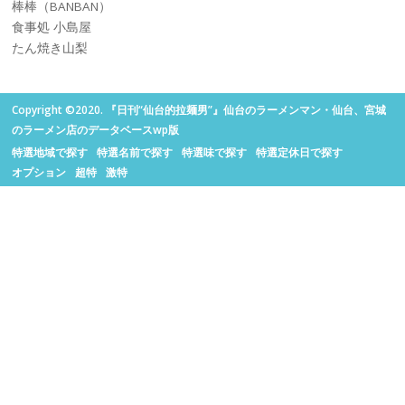
棒棒（BANBAN）
食事処 小島屋
たん焼き山梨
Copyright ©2020. 『日刊“仙台的拉麺男”』仙台のラーメンマン・仙台、宮城
のラーメン店のデータベースwp版
特選地域で探す
特選名前で探す
特選味で探す
特選定休日で探す
オプション
超特
激特