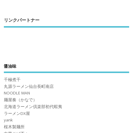
リンクパートナー
醤油味
千極煮干
丸源ラーメン仙台長町南店
NOODLE MAN
麺屋奏（かなで）
北海道ラーメン倶楽部初代蝦夷
ラーメンDX屋
yank
桜木製麺所