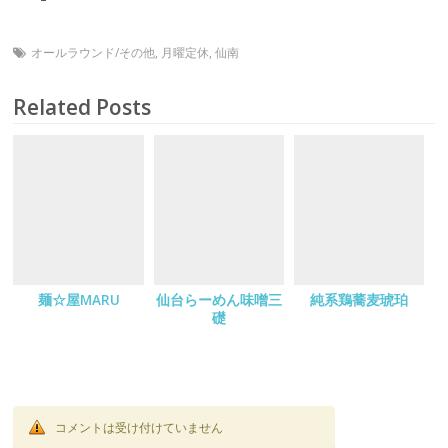
オールラウンド/その他
,
月曜定休
,
仙南
Related Posts
麺☆屋MARU
仙台らーめん味噌三
純系鶏蕎麦琥珀
礎
コメントは受け付けていません