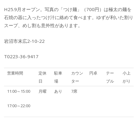
H25.9月オープン。写真の「つけ麺」（700円）は極太の麺を
石焼の器に入ったつけ汁に絡めて食べます。ゆずが利いた割り
スープ、めし割も意外性があります。
岩沼市末広2-10-22
T0223-36-9417
営業時間
定休
駐車
カウン
円卓
テー
小上
日
場
ター
ブル
がり
11:00～15:00
月曜
あり
7席
17:00～22:00