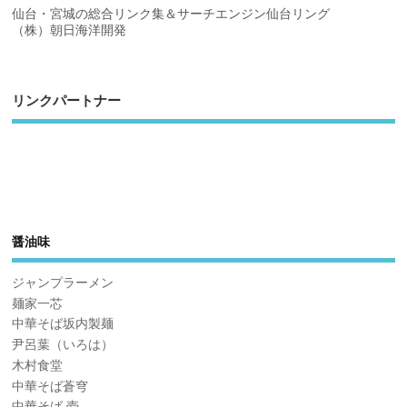
仙台・宮城の総合リンク集＆サーチエンジン仙台リング
（株）朝日海洋開発
リンクパートナー
醤油味
ジャンプラーメン
麺家一芯
中華そば坂内製麺
尹呂葉（いろは）
木村食堂
中華そば蒼穹
中華そば 壱