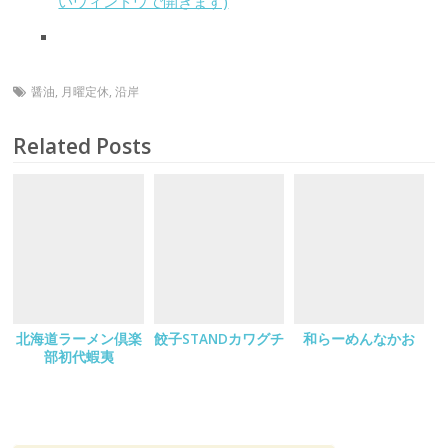
いウィンドウで開きます)
醤油
,
月曜定休
,
沿岸
Related Posts
北海道ラーメン倶楽
餃子STANDカワグチ
和らーめんなかお
部初代蝦夷