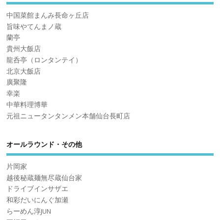
中国菜館まんみ長命ヶ丘店
旨味やてんまノ蔵
蘭亭
貴州大飯店
龍呑亭（ロンタンテイ）
北京大飯店
廣聚隆
幸楽
中華料理博華
元祖ニュータンタンメン本舗仙台長町店
オールラウンド・その他
片岡家
越後秘蔵麺無尽蔵仙台家
ドライブインサザエ
和彩だいにんぐ加瀬
らーめん淳JUN