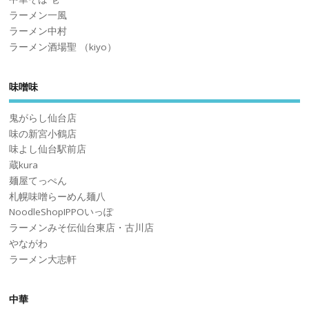
ラーメン一風
ラーメン中村
ラーメン酒場聖 （kiyo）
味噌味
鬼がらし仙台店
味の新宮小鶴店
味よし仙台駅前店
蔵kura
麺屋てっぺん
札幌味噌らーめん麺八
NoodleShopIPPOいっぽ
ラーメンみそ伝仙台東店・古川店
やながわ
ラーメン大志軒
中華