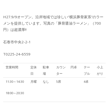
H27.9/9オープン。沿岸地域では珍しい“横浜豚骨家系”のラー
メンを提供しています。写真の「豚骨醤油ラーメン」（700
円）は超濃厚!!
石巻市中央2-2-1
T0225-24-6559
営業時間
定休
駐車
カウン
円卓
テー
小上
日
場
ター
ブル
がり
11:30～14:30
月曜
なし
5席
4卓
18:00～20:30