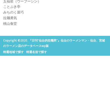
五福星（ウーフーシン）
ことぶき亭
みちのく屋巧
拉麺勇気
桃山食堂
Copyright ©2020. 『日刊“仙台的拉麺男”』仙台のラーメンマン・仙台、宮城
のラーメン店のデータベースwp版
特選地域で探す
特選名前で探す