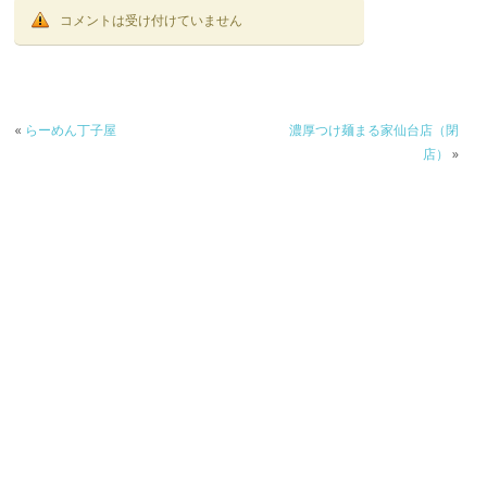
コメントは受け付けていません
«
らーめん丁子屋
濃厚つけ麺まる家仙台店（閉
店）
»