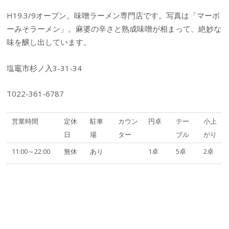
H19.3/9オープン。味噌ラーメン専門店です。写真は「マーボ
ーみそラーメン」。麻婆の辛さと熟成味噌が相まって、絶妙な
味を醸し出しています。
塩竈市杉ノ入3-31-34
T022-361-6787
営業時間
定休
駐車
カウン
円卓
テー
小上
日
場
ター
ブル
がり
11:00～22:00
無休
あり
1卓
5卓
2卓