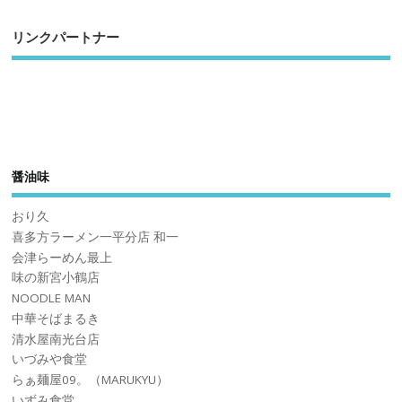
リンクパートナー
醤油味
おり久
喜多方ラーメン一平分店 和一
会津らーめん最上
味の新宮小鶴店
NOODLE MAN
中華そばまるき
清水屋南光台店
いづみや食堂
らぁ麺屋09。（MARUKYU）
いずみ食堂