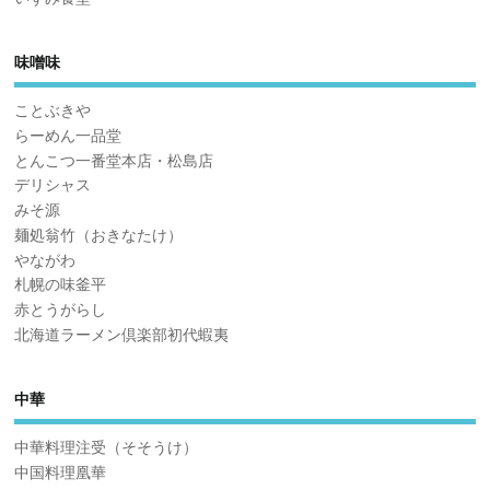
味噌味
ことぶきや
らーめん一品堂
とんこつ一番堂本店・松島店
デリシャス
みそ源
麺処翁竹（おきなたけ）
やながわ
札幌の味釜平
赤とうがらし
北海道ラーメン倶楽部初代蝦夷
中華
中華料理注受（そそうけ）
中国料理凰華