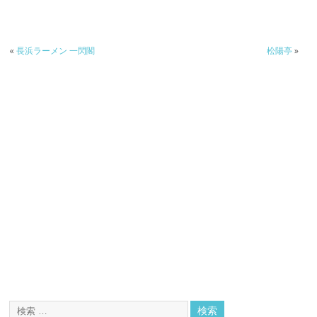
«
長浜ラーメン 一閃閣
松陽亭
»