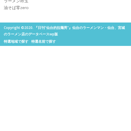
ラーメン吟玉
油そば零zero
Copyright ©2020. 『日刊“仙台的拉麺男”』仙台のラーメンマン・仙台、宮城
のラーメン店のデータベースwp版
特選地域で探す
特選名前で探す