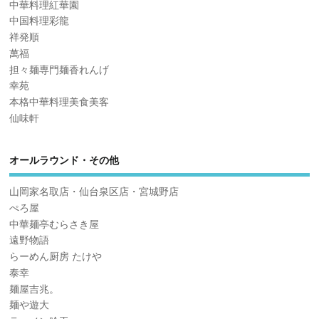
中華料理紅華園
中国料理彩龍
祥発順
萬福
担々麺専門麺香れんげ
幸苑
本格中華料理美食美客
仙味軒
オールラウンド・その他
山岡家名取店・仙台泉区店・宮城野店
ぺろ屋
中華麺亭むらさき屋
遠野物語
らーめん厨房 たけや
泰幸
麺屋吉兆。
麺や遊大