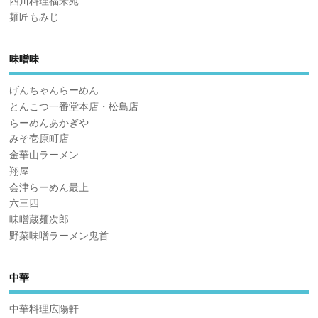
四川料理福来苑
麺匠もみじ
味噌味
げんちゃんらーめん
とんこつ一番堂本店・松島店
らーめんあかぎや
みそ壱原町店
金華山ラーメン
翔屋
会津らーめん最上
六三四
味噌蔵麺次郎
野菜味噌ラーメン鬼首
中華
中華料理広陽軒