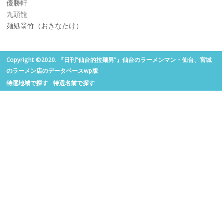
優勝軒
九頭龍
麺処翁竹（おきなたけ）
Copyright ©2020. 『日刊“仙台的拉麺男”』仙台のラーメンマン・仙台、宮城
のラーメン店のデータベースwp版
特選地域で探す
特選名前で探す