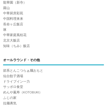
龍華園（新寺）
羅山
中華厨房彩苑
中国料理来来
長命ヶ丘飯店
琢
中華家庭風桂花
北京大飯店
知味（ちみ）飯店
オールラウンド・その他
節系とんこつらぁ麺おもと
仙台餃子酒場
ドライブイン一力
サッポロ食堂
めんや薫寿（KOTOBUKI）
ふじの家
拉麺勇気