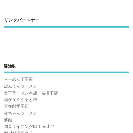
リンクパートナー
醤油味
らーめん丁子屋
ぼんてんラーメン
番丁ラーメン本店・名掛丁店
頭が良くなると噂
喜多郎愛子店
金ちゃんラーメン
夢麺
旬菜ダイニングKitchen比呂