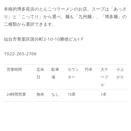
本格的博多長浜のとんこつラーメンのお店。スープは「あっさ
り」と「こってり」から選べ、麺も「九州麺」、「博多麺」の
二種類から選択できます。
仙台市青葉区国分町2-10-10勝徳ビル1Ｆ
T022-265-2766
営業時間
定休
駐車
カウン
円卓
大テ
小上
日
場
ター
ーブ
がり
ル
24時間営業
無休
なし
13席
1卓