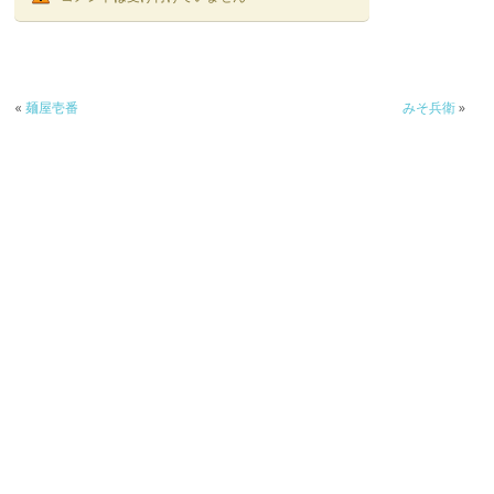
«
麺屋壱番
みそ兵衛
»