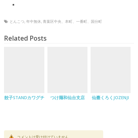
とんこつ
,
年中無休
,
青葉区中央、本町、一番町、国分町
Related Posts
餃子STANDカワグチ
つけ麺和仙台支店
仙臺くろくJOZENJI
コメントは受け付けていません