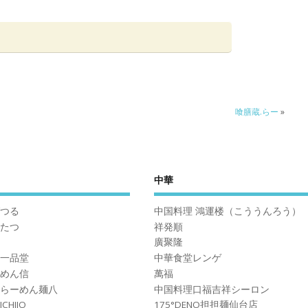
喰膳蔵.らー
»
中華
つる
中国料理 鴻運楼（こううんろう）
たつ
祥発順
廣聚隆
一品堂
中華食堂レンゲ
めん信
萬福
らーめん麺八
中国料理口福吉祥シーロン
CHIJO
175°DENO担担麺仙台店