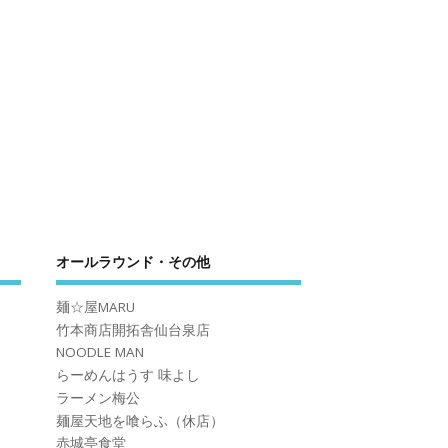
オールラウンド・その他
麺☆屋MARU
竹本商店開拓舎仙台泉店
NOODLE MAN
らーめんはうす 味よし
ラーメン梅公
麺屋天地を喰らふ（休店）
赤城亭食堂