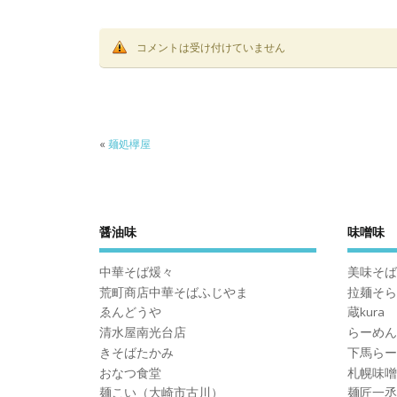
コメントは受け付けていません
«
麺処欅屋
醤油味
味噌味
中華そば煖々
美味そば
荒町商店中華そばふじやま
拉麺そら
ゑんどうや
蔵kura
清水屋南光台店
らーめん
きそばたかみ
下馬らー
おなつ食堂
札幌味噌
麺こい（大崎市古川）
麺匠一丞I