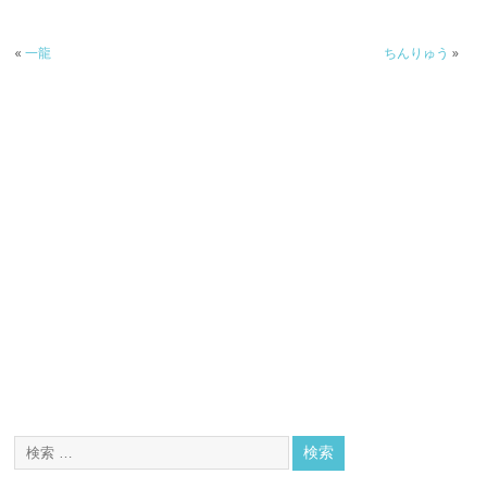
«
一龍
ちんりゅう
»