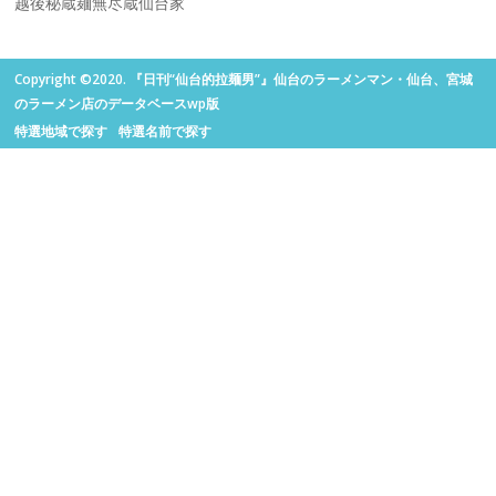
越後秘蔵麺無尽蔵仙台家
Copyright ©2020. 『日刊“仙台的拉麺男”』仙台のラーメンマン・仙台、宮城
のラーメン店のデータベースwp版
特選地域で探す
特選名前で探す