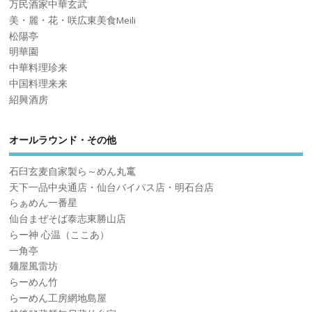
万民酒家中華玄武
美・麗・花・咲広東美食Meili
松陽亭
明華園
中華料理珍来
中国料理来来
紹興酒房
オールラウンド・その他
石臼玄麦自家製ら～めん丸竃
天下一品中央通店・仙台バイパス店・明石台店
らぁめん一番星
仙台まぜそば泰志東勝山店
らー神 心温（ここあ）
一角亭
麺屋風雷坊
らーめん竹
らーめん工房網地島屋