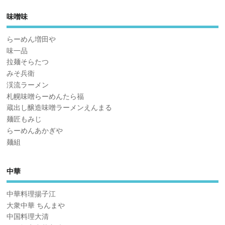
味噌味
らーめん増田や
味一品
拉麺そらたつ
みそ兵衛
渓流ラーメン
札幌味噌らーめんたら福
蔵出し醸造味噌ラーメンえんまる
麺匠もみじ
らーめんあかぎや
麺組
中華
中華料理揚子江
大衆中華 ちんまや
中国料理大清