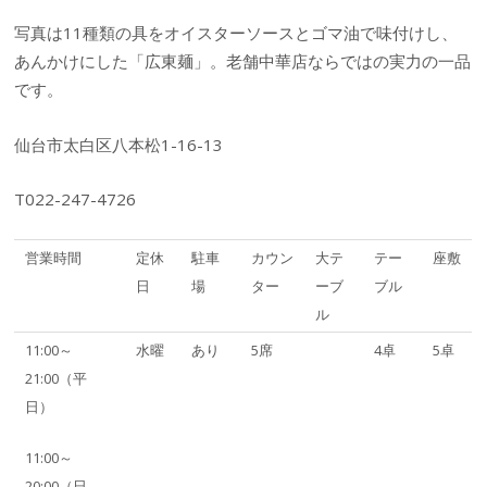
写真は11種類の具をオイスターソースとゴマ油で味付けし、
あんかけにした「広東麺」。老舗中華店ならではの実力の一品
です。
仙台市太白区八本松1-16-13
T022-247-4726
営業時間
定休
駐車
カウン
大テ
テー
座敷
日
場
ター
ーブ
ブル
ル
11:00～
水曜
あり
5席
4卓
5卓
21:00（平
日）
11:00～
20:00（日