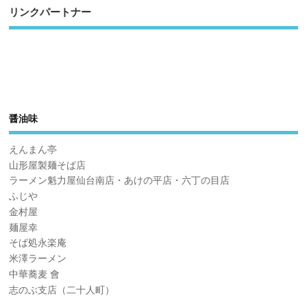
リンクパートナー
醤油味
えんまん亭
山形屋製麺そば店
ラーメン魁力屋仙台南店・あけの平店・六丁の目店
ふじや
金村屋
麺屋幸
そば処永楽庵
米澤ラーメン
中華蕎麦 會
志のぶ支店（二十人町）