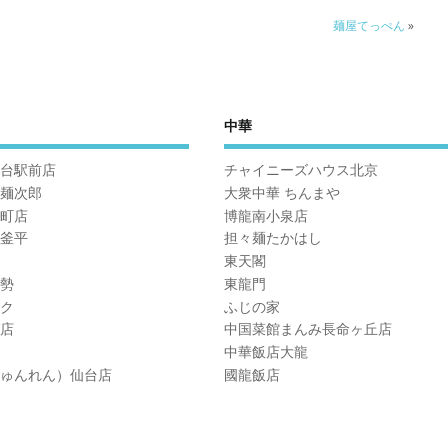
麺屋てっぺん
»
中華
台駅前店
チャイニーズハウス北京
麺次郎
大衆中華 ちんまや
町店
博龍南小泉店
釜平
担々麺たかはし
東天閣
勢
東龍門
ク
ふじの家
店
中国菜館まんみ長命ヶ丘店
中華飯店大龍
ゅんれん）仙台店
國龍飯店