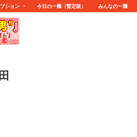
プション
今日の一麺（暫定版）
みんなの一麺
田