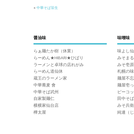
«
中華そば笹生
醤油味
味噌味
らぁ麺たか樹（休業）
味よし仙
らーめん★HIBARI★ひばり
みそまる
ラーメンと卓球の店れがみ
みそ壱原
らーめん道仙休
札幌の味
蔵王のラーメン家
麺屋不忘
中華蕎麦 會
麺屋壱っ
中華そば武州
ピーコッ
自家製麺仁
田中そば
横横家仙台店
みそ兵衛
樺太屋
純連（じ