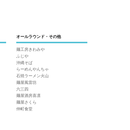
オールラウンド・その他
麺工房きわみや
ふじや
沖縄そば
らーめんやんちゃ
石焼ラーメン火山
麺屋風雷坊
六三四
麺屋酒房喜凛
麺屋さくら
仲町食堂