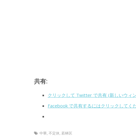
共有:
クリックして Twitter で共有 (新しいウ
Facebook で共有するにはクリックして
中華
,
不定休
,
若林区