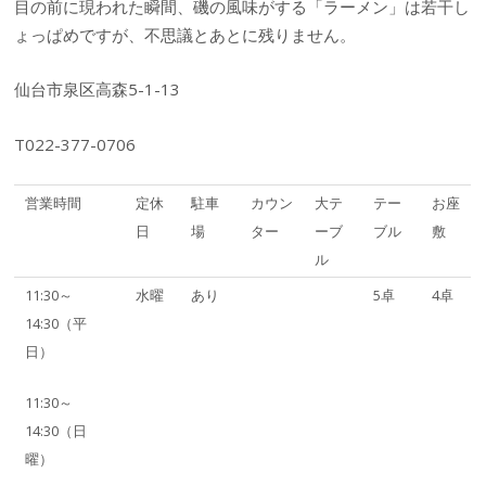
目の前に現われた瞬間、磯の風味がする「ラーメン」は若干し
ょっぱめですが、不思議とあとに残りません。
仙台市泉区高森5-1-13
T022-377-0706
営業時間
定休
駐車
カウン
大テ
テー
お座
日
場
ター
ーブ
ブル
敷
ル
11:30～
水曜
あり
5卓
4卓
14:30（平
日）
11:30～
14:30（日
曜）