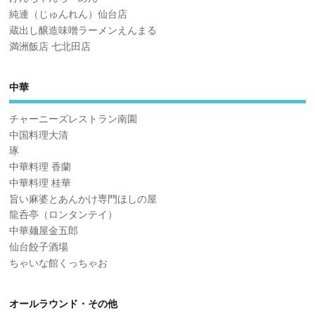
純連（じゅんれん）仙台店
蔵出し醸造味噌ラーメンえんまる
満洲飯店 七北田店
中華
チャーニーズレストラン南園
中国料理大清
琢
中華料理 香蘭
中華料理 桂華
旨い麻婆とあんかけ専門ほしの屋
龍呑亭（ロンタンテイ）
中華麺屋金五郎
仙台餃子酒場
ちゃいな館くっちゃお
オールラウンド・その他