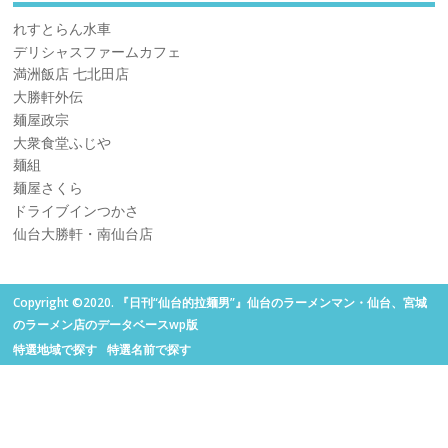
れすとらん水車
デリシャスファームカフェ
満洲飯店 七北田店
大勝軒外伝
麺屋政宗
大衆食堂ふじや
麺組
麺屋さくら
ドライブインつかさ
仙台大勝軒・南仙台店
Copyright ©2020. 『日刊“仙台的拉麺男”』仙台のラーメンマン・仙台、宮城
のラーメン店のデータベースwp版
特選地域で探す
特選名前で探す