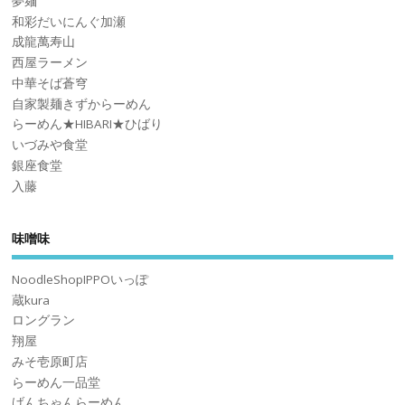
夢麺
和彩だいにんぐ加瀬
成龍萬寿山
西屋ラーメン
中華そば蒼穹
自家製麺きずからーめん
らーめん★HIBARI★ひばり
いづみや食堂
銀座食堂
入藤
味噌味
NoodleShopIPPOいっぽ
蔵kura
ロングラン
翔屋
みそ壱原町店
らーめん一品堂
げんちゃんらーめん