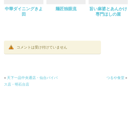
中華ダイニングきよ
麺匠独眼流
旨い麻婆とあんかけ
田
専門ほしの屋
コメントは受け付けていません
«
天下一品中央通店・仙台バイパ
つるや食堂
»
ス店・明石台店