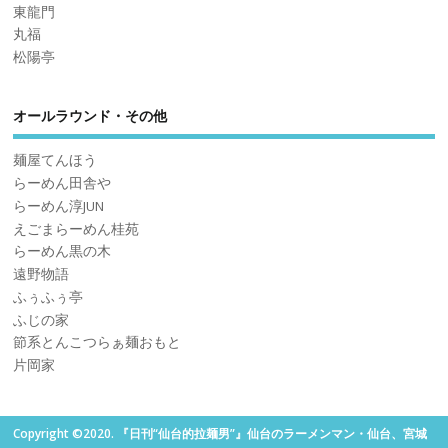
東龍門
丸福
松陽亭
オールラウンド・その他
麺屋てんほう
らーめん田舎や
らーめん淳JUN
えごまらーめん桂苑
らーめん黒の木
遠野物語
ふぅふぅ亭
ふじの家
節系とんこつらぁ麺おもと
片岡家
Copyright ©2020. 『日刊“仙台的拉麺男”』仙台のラーメンマン・仙台、宮城