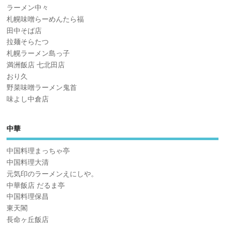
ラーメン中々
札幌味噌らーめんたら福
田中そば店
拉麺そらたつ
札幌ラーメン島っ子
満洲飯店 七北田店
おり久
野菜味噌ラーメン鬼首
味よし中倉店
中華
中国料理まっちゃ亭
中国料理大清
元気印のラーメンえにしや。
中華飯店 だるま亭
中国料理保昌
東天閣
長命ヶ丘飯店