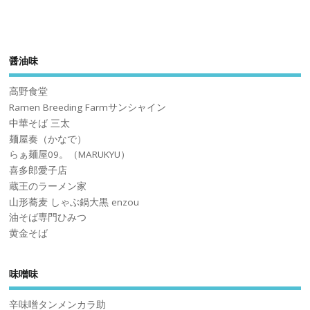
醤油味
高野食堂
Ramen Breeding Farmサンシャイン
中華そば 三太
麺屋奏（かなで）
らぁ麺屋09。（MARUKYU）
喜多郎愛子店
蔵王のラーメン家
山形蕎麦 しゃぶ鍋大黒 enzou
油そば専門ひみつ
黄金そば
味噌味
辛味噌タンメンカラ助