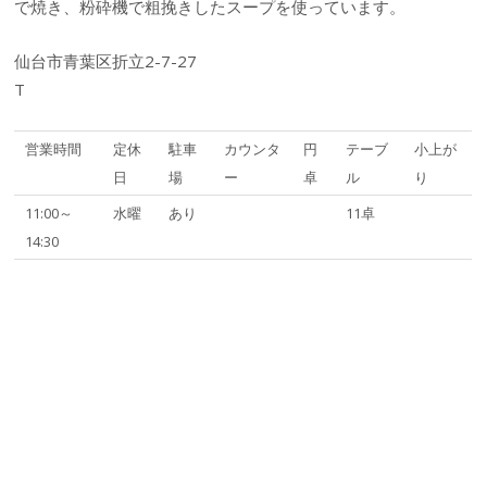
で焼き、粉砕機で粗挽きしたスープを使っています。
仙台市青葉区折立2-7-27
T
営業時間
定休
駐車
カウンタ
円
テーブ
小上が
日
場
ー
卓
ル
り
11:00～
水曜
あり
11卓
14:30