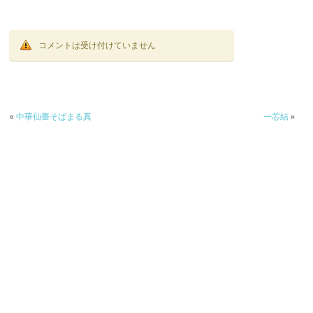
コメントは受け付けていません
«
中華仙臺そばまる真
一芯結
»