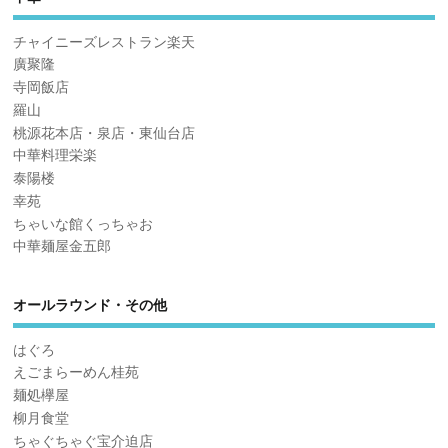
チャイニーズレストラン楽天
廣聚隆
寺岡飯店
羅山
桃源花本店・泉店・東仙台店
中華料理栄楽
泰陽楼
幸苑
ちゃいな館くっちゃお
中華麺屋金五郎
オールラウンド・その他
はぐろ
えごまらーめん桂苑
麺処欅屋
柳月食堂
ちゃぐちゃぐ宝介迫店