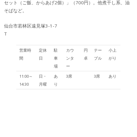
セット（ご飯、からあげ2個）」（700円）。他煮干し系、油
そばなど。
仙台市若林区遠見塚3-1-7
T
営業時
定休
駐
カウ
円
テー
小上
間
日
車
ンタ
卓
ブル
がり
場
ー
11:00～
日・
あ
3席
3席
あり
14:30
月曜
り