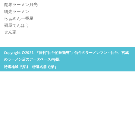
魔界ラーメン月光
網走ラーメン
らぁめん一番星
麺屋てんほう
せん家
Copyright ©2021. 『日刊“仙台的拉麺男”』仙台のラーメンマン・仙台、宮城
のラーメン店のデータベースwp版
特選地域で探す
特選名前で探す