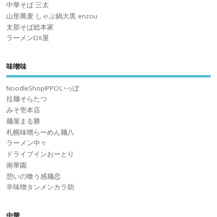
中華そば 三太
山形蕎麦 しゃぶ鍋大黒 enzou
支那そば総本家
ラーメンDX屋
味噌味
NoodleShopIPPOいっぽ
拉麺そらたつ
みそ壱本店
麺屋まる勝
札幌味噌らーめん麺八
ラーメン中々
ドライブインおーとり
南華園
憩いの喰う感麺恋
辛味噌タンメンカラ助
中華