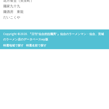
花月食堂（美里町）
麺家九十九
麺酒房 東龍
だいこくや
Copyright ©2020. 『日刊“仙台的拉麺男”』仙台のラーメンマン・仙台、宮城
のラーメン店のデータベースwp版
特選地域で探す
特選名前で探す