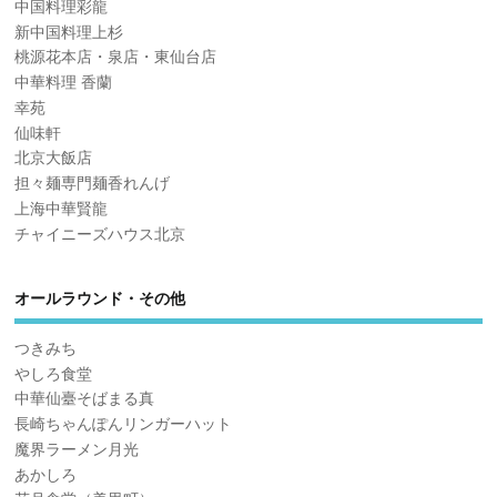
中国料理彩龍
新中国料理上杉
桃源花本店・泉店・東仙台店
中華料理 香蘭
幸苑
仙味軒
北京大飯店
担々麺専門麺香れんげ
上海中華賢龍
チャイニーズハウス北京
オールラウンド・その他
つきみち
やしろ食堂
中華仙臺そばまる真
長崎ちゃんぽんリンガーハット
魔界ラーメン月光
あかしろ