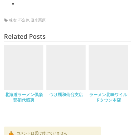
味噌
,
不定休
,
登米栗原
Related Posts
北海道ラーメン倶楽
つけ麺和仙台支店
ラーメン北味ワイル
部初代蝦夷
ドタウン本店
コメントは受け付けていません