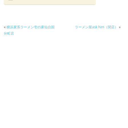
«
横浜家系ラーメン壱の家仙台国
ラーメン屋ask him（閉店）
»
分町店