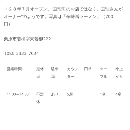
Ｈ２８年７月オープン。“亘理町のお店ではなく、亘理さんが
オーナー”のようです。写真は「辛味噌ラーメン」（700
円）。
栗原市若柳字東若柳222
T080-3333-7034
営業時間
定休
駐車
カウン
円卓
テー
小上
日
場
ター
ブル
がり
11:00～14:00
不定
あり
5席
1卓
4卓
休