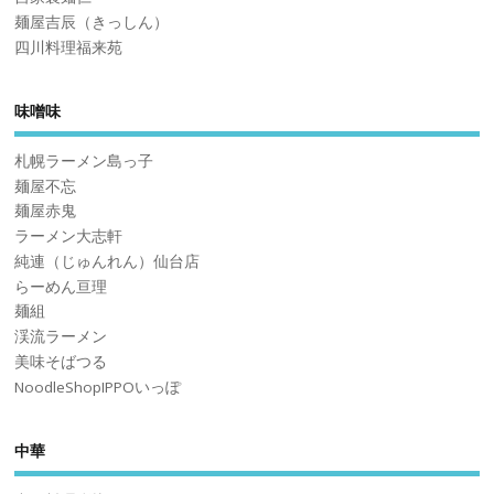
麺屋吉辰（きっしん）
四川料理福来苑
味噌味
札幌ラーメン島っ子
麺屋不忘
麺屋赤鬼
ラーメン大志軒
純連（じゅんれん）仙台店
らーめん亘理
麺組
渓流ラーメン
美味そばつる
NoodleShopIPPOいっぽ
中華