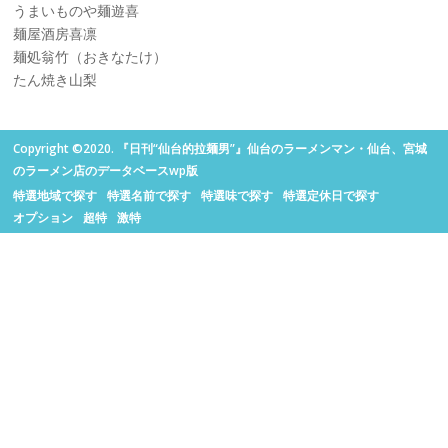
うまいものや麺遊喜
麺屋酒房喜凛
麺処翁竹（おきなたけ）
たん焼き山梨
Copyright ©2020. 『日刊“仙台的拉麺男”』仙台のラーメンマン・仙台、宮城
のラーメン店のデータベースwp版
特選地域で探す
特選名前で探す
特選味で探す
特選定休日で探す
オプション
超特
激特