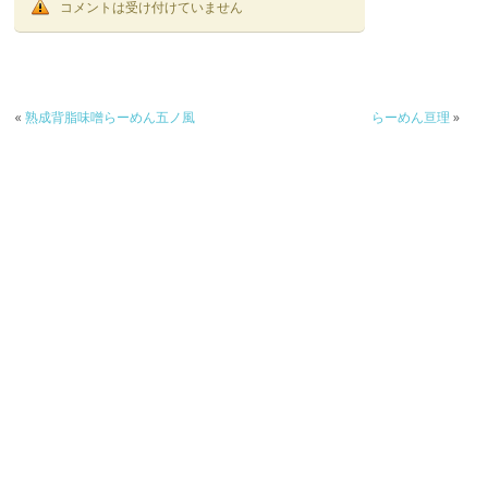
コメントは受け付けていません
«
熟成背脂味噌らーめん五ノ風
らーめん亘理
»