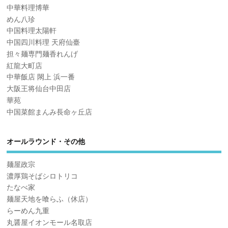
中華料理博華
めん八珍
中国料理太陽軒
中国四川料理 天府仙臺
担々麺専門麺香れんげ
紅龍大町店
中華飯店 閖上 浜一番
大阪王将仙台中田店
華苑
中国菜館まんみ長命ヶ丘店
オールラウンド・その他
麺屋政宗
濃厚鶏そばシロトリコ
たなべ家
麺屋天地を喰らふ（休店）
らーめん九重
丸醤屋イオンモール名取店