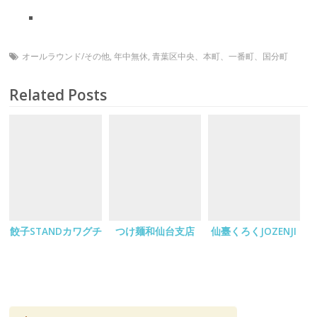
オールラウンド/その他
,
年中無休
,
青葉区中央、本町、一番町、国分町
Related Posts
餃子STANDカワグチ
つけ麺和仙台支店
仙臺くろくJOZENJI