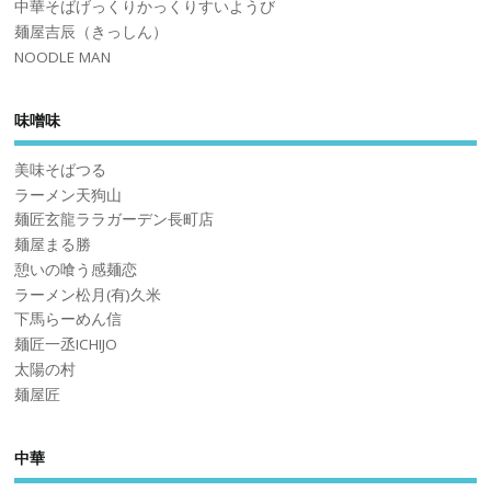
中華そばげっくりかっくりすいようび
麺屋吉辰（きっしん）
NOODLE MAN
味噌味
美味そばつる
ラーメン天狗山
麺匠玄龍ララガーデン長町店
麺屋まる勝
憩いの喰う感麺恋
ラーメン松月(有)久米
下馬らーめん信
麺匠一丞ICHIJO
太陽の村
麺屋匠
中華