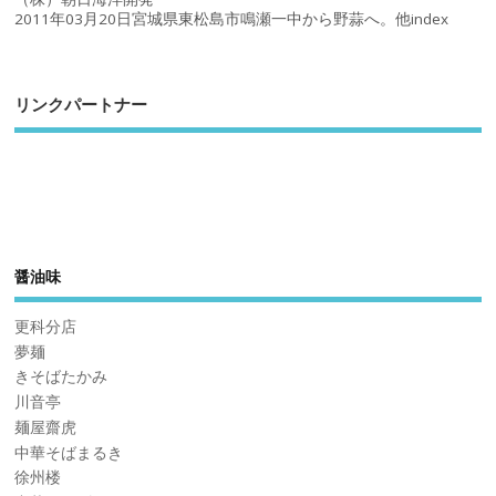
2011年03月20日宮城県東松島市鳴瀬一中から野蒜へ。他index
リンクパートナー
醤油味
更科分店
夢麺
きそばたかみ
川音亭
麺屋齋虎
中華そばまるき
徐州楼