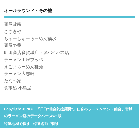
オールラウンド・その他
麺屋政宗
ささきや
ちゃーしゅーらーめん福水
麺屋壱番
町田商店多賀城店・泉バイパス店
ラーメン工房プッペ
えごまらーめん桂苑
ラーメン大志軒
たなべ家
食事処 小島屋
Copyright ©2020. 『日刊“仙台的拉麺男”』仙台のラーメンマン・仙台、宮城
のラーメン店のデータベースwp版
特選地域で探す
特選名前で探す