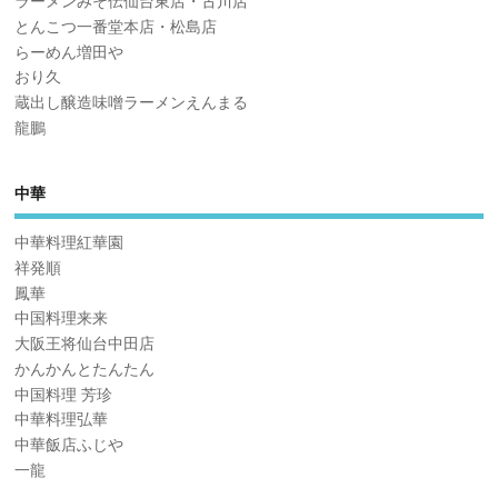
ラーメンみそ伝仙台東店・古川店
とんこつ一番堂本店・松島店
らーめん増田や
おり久
蔵出し醸造味噌ラーメンえんまる
龍鵬
中華
中華料理紅華園
祥発順
鳳華
中国料理来来
大阪王将仙台中田店
かんかんとたんたん
中国料理 芳珍
中華料理弘華
中華飯店ふじや
一龍