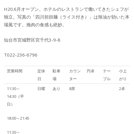
H20.6月オープン。ホテルのレストランで働いてきたシェフが
独立。写真の「四川担担麺（ライス付き）」は辣油が効いた本
場風です。挽肉の食感も絶妙。
仙台市宮城野区宮千代3-9-8
T022-236-6796
営業時間
定休
駐車
カウン
円卓
テー
小上
日
場
ター
ブル
がり
11:30～
日曜
あり
8席
2卓
14:30（平
日）
18:00～21:45
11:30～