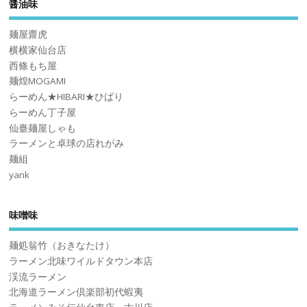
醤油味
麺屋齋虎
横横家仙台店
西條もち屋
麺煌MOGAMI
らーめん★HIBARI★ひばり
らーめん丁子屋
仙臺麺屋しゃも
ラーメンと卓球の店れがみ
麺組
yank
味噌味
麺処翁竹（おきなたけ）
ラーメン北味ワイルドタウン本店
渓流ラーメン
北海道ラーメン倶楽部初代蝦夷