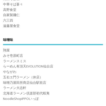
中華そば蒼々
高野食堂
自家製麺仁
六三四
遠藤屋食堂
味噌味
翔屋
みそ壱原町店
ラーメンスミス
らーめん有頂天EVOLUTION仙台店
やながわ
五右エ門ラーメン（休店）
味噌乃屋田所商店仙台駅前店
ラーメン大志軒
北海道ラーメン倶楽部初代蝦夷
NoodleShopIPPOいっぽ