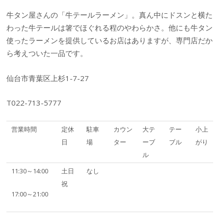
牛タン屋さんの「牛テールラーメン」。真ん中にドスンと横た
わった牛テールは箸でほぐれる程のやわらかさ。他にも牛タン
使ったラーメンを提供しているお店はありますが、専門店だか
ら考えついた一品です。
仙台市青葉区上杉1-7-27
T022-713-5777
営業時間
定休
駐車
カウン
大テ
テー
小上
日
場
ター
ーブ
ブル
がり
ル
11:30～14:00
土日
なし
祝
17:00～21:00