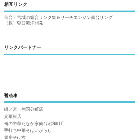
相互リンク
仙台・宮城の総合リンク集＆サーチエンジン仙台リング
（株）朝日海洋開発
リンクパートナー
醤油味
磯ノ宮一翔国分町店
光華飯店
俺の中華たなか家仙台昭和町店
手打ち中華そばいがらし
麺房そば玄