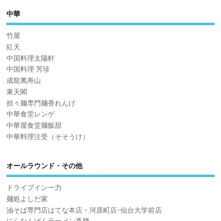
中華
竹屋
紅天
中国料理太陽軒
中国料理 芳珍
成龍萬寿山
東天閣
担々麺専門麺香れんげ
中華食堂レンゲ
中華屋食堂麺飯甜
中華料理注受（そそうけ）
オールラウンド・その他
ドライブイン一力
麺処よしだ家
油そば専門店はてな本店・河原町店･仙台大学前店