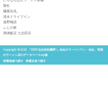
にらなんばんラーメン香麺
魯杜
麺屋吉兆。
清水ドライブイン
遠野物語
ふじの家
満洲飯店 七北田店
Copyright ©2020. 『日刊“仙台的拉麺男”』仙台のラーメンマン・仙台、宮城
のラーメン店のデータベースwp版
特選地域で探す
特選名前で探す