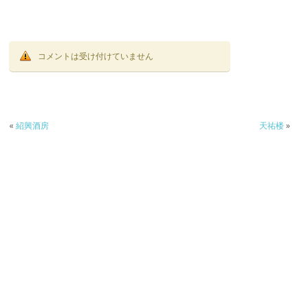
コメントは受け付けていません
«
紹興酒房
天祐楼
»