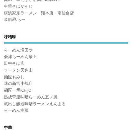
中華そばかんじ
横浜家系ラーメン一翔本店・南仙台店
喰膳蔵.らー
味噌味
らーめん増田や
会津らーめん最上
田中そば店
ラーメン天狗山
麺匠もみじ
味の新宮小鶴店
麺匠一丞ICHIJO
熟成背脂味噌らーめん五ノ風
蔵出し醸造味噌ラーメンえんまる
らーめん幸蔵
中華