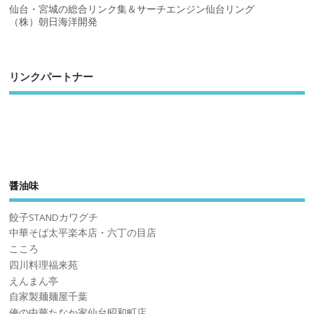
仙台・宮城の総合リンク集＆サーチエンジン仙台リング
（株）朝日海洋開発
リンクパートナー
醤油味
餃子STANDカワグチ
中華そば太平楽本店・六丁の目店
こころ
四川料理福来苑
えんまん亭
自家製麺麺屋千葉
俺の中華たなか家仙台昭和町店