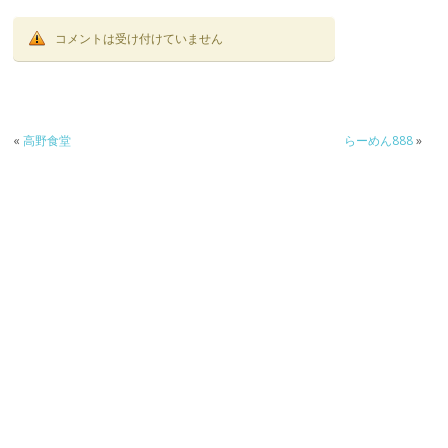
コメントは受け付けていません
«
高野食堂
らーめん888
»