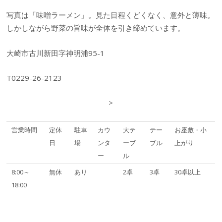
写真は「味噌ラーメン」。見た目程くどくなく、意外と薄味。
しかしながら野菜の旨味が全体を引き締めています。
大崎市古川新田字神明浦95-1
T0229-26-2123
>
営業時間
定休
駐車
カウ
大テ
テー
お座敷・小
日
場
ンタ
ーブ
ブル
上がり
ー
ル
8:00～
無休
あり
2卓
3卓
30卓以上
18:00