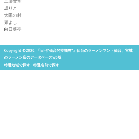
三勝食堂
成りと
太陽の村
麺よし
向日葵亭
Copyright ©2020. 『日刊“仙台的拉麺男”』仙台のラーメンマン・仙台、宮城
のラーメン店のデータベースwp版
特選地域で探す
特選名前で探す