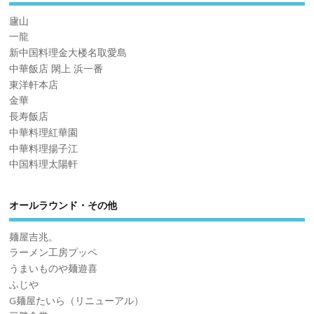
廬山
一龍
新中国料理金大楼名取愛島
中華飯店 閖上 浜一番
東洋軒本店
金華
長寿飯店
中華料理紅華園
中華料理揚子江
中国料理太陽軒
オールラウンド・その他
麺屋吉兆。
ラーメン工房プッペ
うまいものや麺遊喜
ふじや
G麺屋たいら（リニューアル）