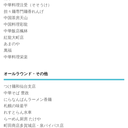
中華料理注受（そそうけ）
担々麺専門麺香れんげ
中国茶房天山
中国料理彩龍
中華飯店楓林
紅龍大町店
あまのや
萬福
中華料理栄楽
オールラウンド・その他
つけ麺和仙台支店
中華そば 豊政
にらなんばんラーメン香麺
札幌の味釜平
れすとらん水車
らーめん厨房 たけや
町田商店多賀城店・泉バイパス店