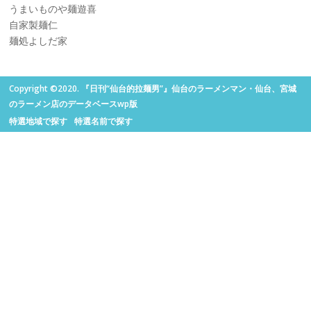
うまいものや麺遊喜
自家製麺仁
麺処よしだ家
Copyright ©2020. 『日刊“仙台的拉麺男”』仙台のラーメンマン・仙台、宮城
のラーメン店のデータベースwp版
特選地域で探す
特選名前で探す