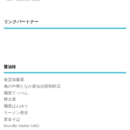
リンクパートナー
醤油味
食堂加藤屋
俺の中華たなか家仙台昭和町店
麺屋てっぺん
樺太屋
麺屋はんゆう
ラーメン善谷
黄金そば
Noodle Atelier UNO