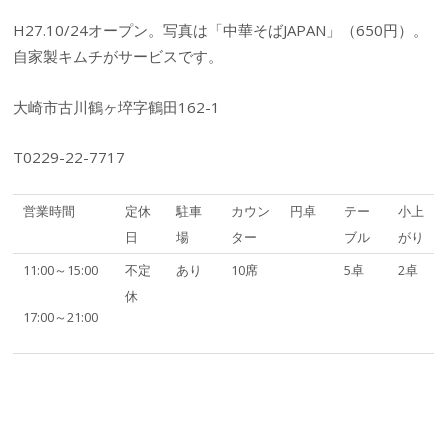
H27.10/24オープン。写真は「中華そばJAPAN」（650円）。
自家製キムチがサービスです。
大崎市古川鶴ヶ埣字鶴田162-1
T0229-22-7717
営業時間
定休
駐車
カウン
円卓
テー
小上
日
場
ター
ブル
がり
11:00～15:00
不定
あり
10席
5卓
2卓
休
17:00～21:00