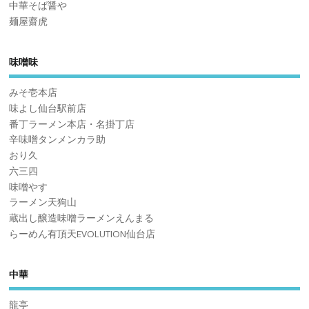
中華そば醤や
麺屋齋虎
味噌味
みそ壱本店
味よし仙台駅前店
番丁ラーメン本店・名掛丁店
辛味噌タンメンカラ助
おり久
六三四
味噌やす
ラーメン天狗山
蔵出し醸造味噌ラーメンえんまる
らーめん有頂天EVOLUTION仙台店
中華
龍亭