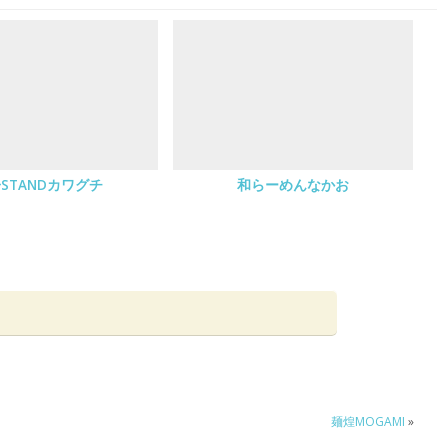
STANDカワグチ
和らーめんなかお
麺煌MOGAMI
»