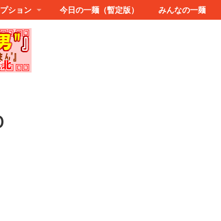
プション
今日の一麺（暫定版）
みんなの一麺
O