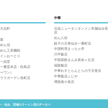
中華
大志軒
元祖ニュータンタンメン本舗仙台長
店
めん八珍
屋
餃子の王将仙台一番町店
めん信
中国料理まっちゃ亭
めん工房麺助
川平飯店
インおーとり
中国菜館まんみ長命ヶ丘店
一品堂
福龍飯店
一番堂本店・松島店
中華れすとらんとらの子石巻店
ーワン）
中華飯店ふじや
ララガーデン長町店
博龍南小泉店
ーメンマン・仙台、宮城のラーメン店のデータベ