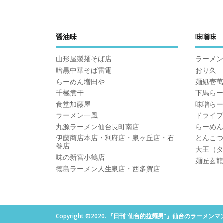
醤油味
味噌味
山形屋製麺そば店
ラーメン
暗黒中華そば雷電
おり久
らーめん増田や
麺処壱萬
千極煮干
下馬らー
食堂加藤屋
味噌らー
ラーメン一風
ドライブ
丸源ラーメン仙台長町南店
らーめん
伊藤商店本店・利府店・泉ヶ丘店・石
とんこつ
巻店
大王（タ
味の新宮小鶴店
麺匠玄龍
徳島ラーメン人生泉店・西多賀店
Copyright ©2020. 『日刊“仙台的拉麺男”』仙台のラ