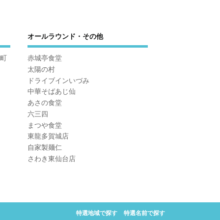
オールラウンド・その他
町
赤城亭食堂
太陽の村
ドライブインいづみ
中華そばあじ仙
あさの食堂
六三四
まつや食堂
東龍多賀城店
自家製麺仁
さわき東仙台店
特選地域で探す
特選名前で探す