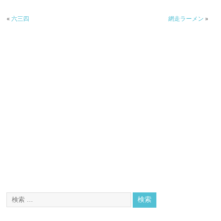
«
六三四
網走ラーメン
»