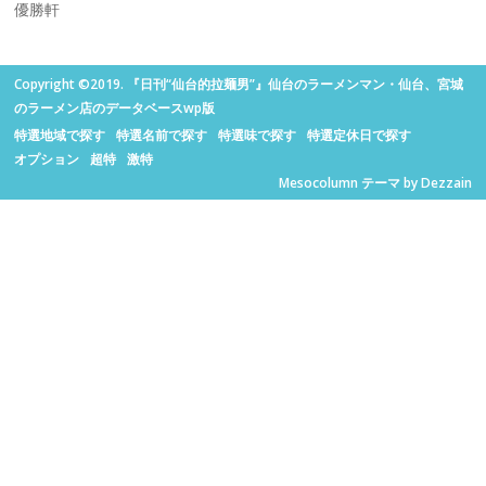
優勝軒
Copyright ©2019. 『日刊“仙台的拉麺男”』仙台のラーメンマン・仙台、宮城
のラーメン店のデータベースwp版
特選地域で探す
特選名前で探す
特選味で探す
特選定休日で探す
オプション
超特
激特
Mesocolumn テーマ by Dezzain