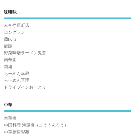
味噌味
みそ壱原町店
ロングラン
蔵kura
龍鵬
野菜味噌ラーメン鬼首
南華園
麺組
らーめん幸蔵
らーめん亘理
ドライブインおーとり
中華
泰華楼
中国料理 鴻運楼（こううんろう）
中華厨房彩苑