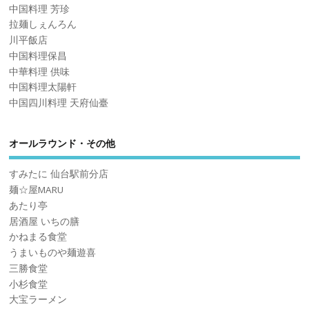
中国料理 芳珍
拉麺しぇんろん
川平飯店
中国料理保昌
中華料理 供味
中国料理太陽軒
中国四川料理 天府仙臺
オールラウンド・その他
すみたに 仙台駅前分店
麺☆屋MARU
あたり亭
居酒屋 いちの膳
かねまる食堂
うまいものや麺遊喜
三勝食堂
小杉食堂
大宝ラーメン