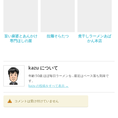
共
は
有
ク
(
リ
新
ッ
し
ク
い
し
ウ
て
ィ
く
ン
だ
ド
さ
ウ
い
で
(
旨い麻婆とあんかけ
拉麺そらたつ
煮干しラーメンあば
開
新
専門ほしの屋
かん本店
き
し
ま
い
す
ウ
)
ィ
ン
ド
ウ
で
kazu について
開
き
ま
年齢:50歳 ほぼ毎日ラーメンを…最近はペース落ち気味で
す
)
す。
kazu の投稿をすべて表示
→
コメントは受け付けていません