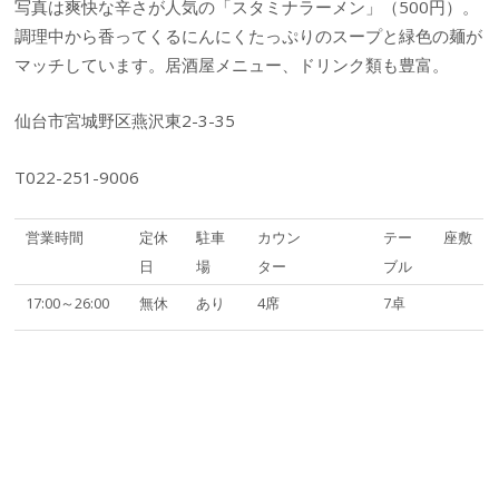
写真は爽快な辛さが人気の「スタミナラーメン」（500円）。
調理中から香ってくるにんにくたっぷりのスープと緑色の麺が
マッチしています。居酒屋メニュー、ドリンク類も豊富。
仙台市宮城野区燕沢東2-3-35
T022-251-9006
営業時間
定休
駐車
カウン
テー
座敷
日
場
ター
ブル
17:00～26:00
無休
あり
4席
7卓