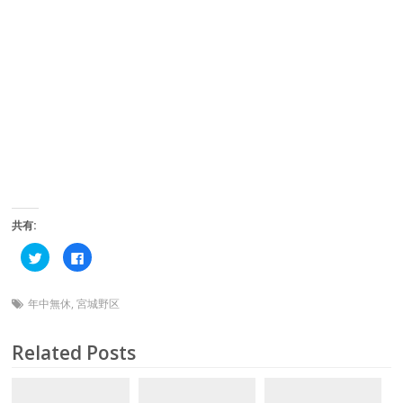
共有:
ク
F
リ
a
ッ
c
ク
e
し
b
年中無休
,
宮城野区
て
o
T
o
w
k
i
で
Related Posts
t
共
t
有
e
す
r
る
で
に