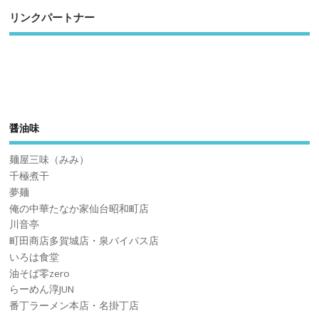
リンクパートナー
醤油味
麺屋三味（みみ）
千極煮干
夢麺
俺の中華たなか家仙台昭和町店
川音亭
町田商店多賀城店・泉バイパス店
いろは食堂
油そば零zero
らーめん淳JUN
番丁ラーメン本店・名掛丁店