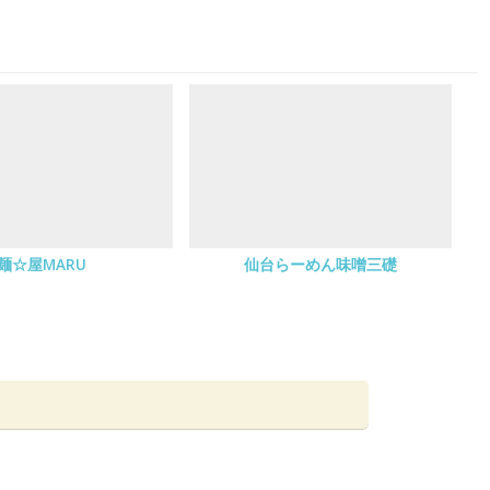
麺☆屋MARU
仙台らーめん味噌三礎