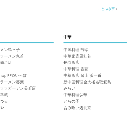
ことぶき亭
»
中華
メン島っ子
中国料理 芳珍
ラーメン鬼首
中華家庭風桂花
仙台店
長寿飯店
中華料理 香蘭
ShopIPPOいっぽ
中華飯店 閖上 浜一番
ラーメン葵葉
新中国料理金大楼名取愛島
ララガーデン長町店
みらい
幸蔵
中華料理弘華
つる
とらの子
や
呑み喰い処北京