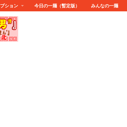
プション
今日の一麺（暫定版）
みんなの一麺