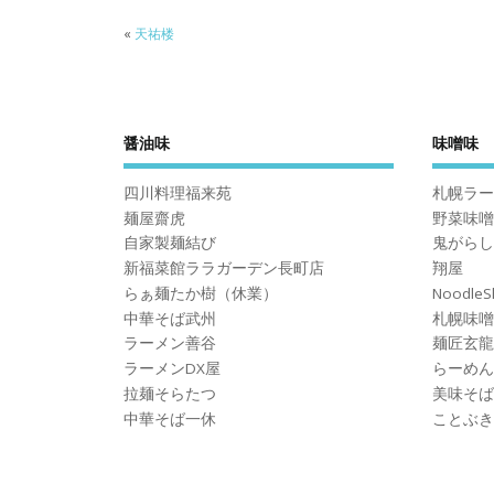
«
天祐楼
醤油味
味噌味
四川料理福来苑
札幌ラー
麺屋齋虎
野菜味噌
自家製麺結び
鬼がらし
新福菜館ララガーデン長町店
翔屋
らぁ麺たか樹（休業）
Noodle
中華そば武州
札幌味噌
ラーメン善谷
麺匠玄龍
ラーメンDX屋
らーめん
拉麺そらたつ
美味そば
中華そば一休
ことぶき