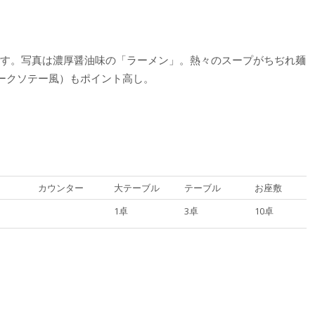
です。写真は濃厚醤油味の「ラーメン」。熱々のスープがちぢれ麺
ークソテー風）もポイント高し。
カウンター
大テーブル
テーブル
お座敷
1卓
3卓
10卓