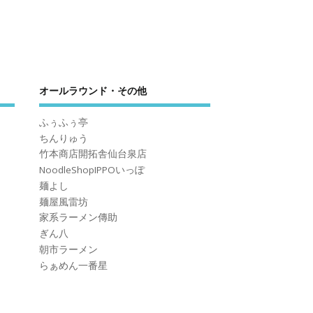
オールラウンド・その他
ふぅふぅ亭
ちんりゅう
竹本商店開拓舎仙台泉店
NoodleShopIPPOいっぽ
麺よし
麺屋風雷坊
家系ラーメン傳助
ぎん八
朝市ラーメン
らぁめん一番星