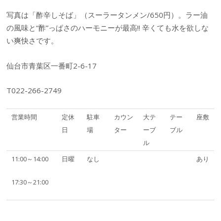
写真は「酢辛しそば」（スーラータンメン/650円）。ラー油
の風味と“酢”っぱさのハーモニーが最高!! 辛くても水を欲しな
い爽快さです。
仙台市青葉区一番町2-6-17
T022-266-2749
営業時間
定休
駐車
カウン
大テ
テー
座敷
日
場
ター
ーブ
ブル
ル
11:00～14:00
日曜
なし
あり
17:30～21:00