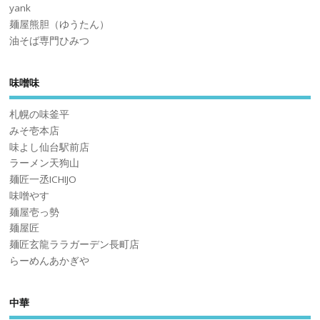
yank
麺屋熊胆（ゆうたん）
油そば専門ひみつ
味噌味
札幌の味釜平
みそ壱本店
味よし仙台駅前店
ラーメン天狗山
麺匠一丞ICHIJO
味噌やす
麺屋壱っ勢
麺屋匠
麺匠玄龍ララガーデン長町店
らーめんあかぎや
中華