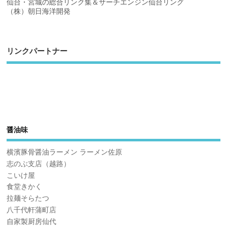
仙台・宮城の総合リンク集＆サーチエンジン仙台リング
（株）朝日海洋開発
リンクパートナー
醤油味
横濱豚骨醤油ラーメン ラーメン佐原
志のぶ支店（越路）
こいけ屋
食堂きかく
拉麺そらたつ
八千代軒蒲町店
自家製厨房仙代