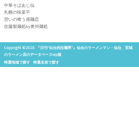
中華そばあじ仙
札幌の味釜平
憩いの喰う感麺恋
佐藤製麺処by奥州麺処
Copyright ©2020. 『日刊“仙台的拉麺男”』仙台のラーメンマン・仙台、宮城
のラーメン店のデータベースwp版
特選地域で探す
特選名前で探す