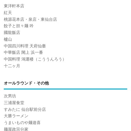
東洋軒本店
紅天
桃源花本店・泉店・東仙台店
餃子と担々麺 吟
國龍飯店
櫨山
中国四川料理 天府仙臺
中華飯店 閖上 浜一番
中国料理 鴻運楼（こううんろう）
十二ヶ月
オールラウンド・その他
次男坊
三浦屋食堂
すみたに 仙台駅前分店
大勝ラーメン
うまいものや麺遊喜
麺屋政宗分家