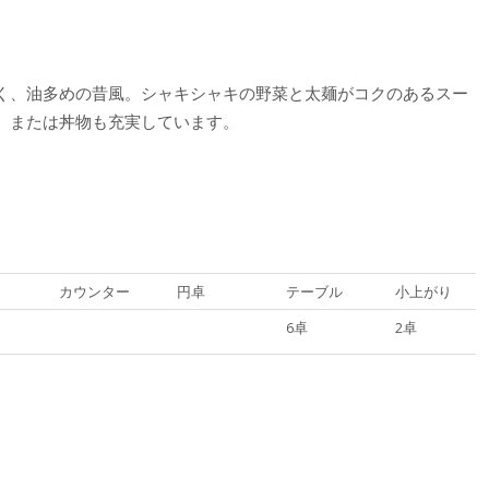
く、油多めの昔風。シャキシャキの野菜と太麺がコクのあるスー
、または丼物も充実しています。
カウンター
円卓
テーブル
小上がり
6卓
2卓