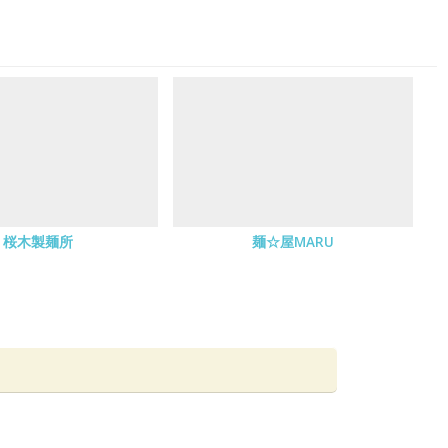
桜木製麺所
麺☆屋MARU