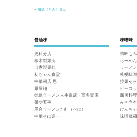
«
知味（ちみ）飯店
醤油味
味噌味
更科分店
麺匠もみ
桜木製麺所
らーめん
自家製麺仁
ラーメン
初ちゃん食堂
札幌味噌
中華麺店 思
拉麺そら
麺屋翔
ピーコッ
徳島ラーメン人生泉店・西多賀店
四川料理
麺や五事
みそ壱本
屋台ラーメンた紅（べに）
げんちゃ
中華そば嘉一
味噌蔵麺