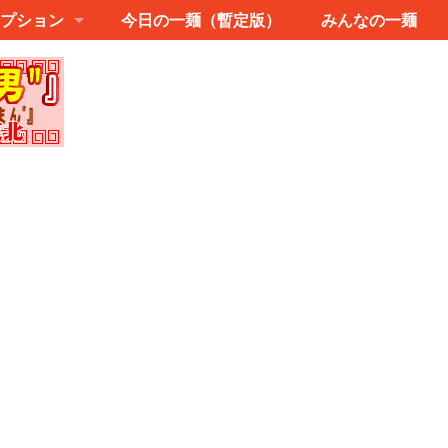
プション
今日の一麺（暫定版）
みんなの一麺