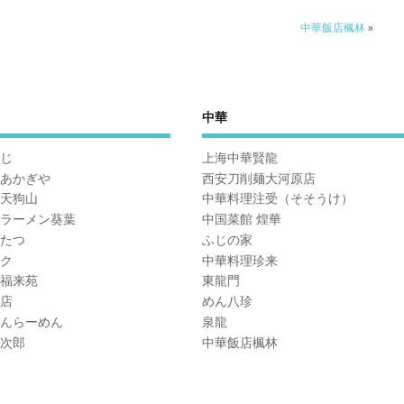
中華飯店楓林
»
中華
じ
上海中華賢龍
あかぎや
西安刀削麺大河原店
天狗山
中華料理注受（そそうけ）
ラーメン葵葉
中国菜館 煌華
たつ
ふじの家
ク
中華料理珍来
福来苑
東龍門
店
めん八珍
んらーめん
泉龍
次郎
中華飯店楓林