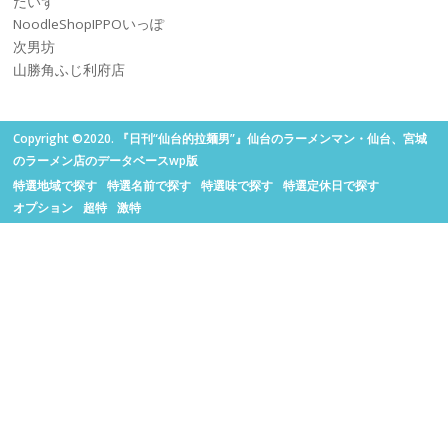
だいず
NoodleShopIPPOいっぽ
次男坊
山勝角ふじ利府店
Copyright ©2020. 『日刊“仙台的拉麺男”』仙台のラーメンマン・仙台、宮城
のラーメン店のデータベースwp版
特選地域で探す
特選名前で探す
特選味で探す
特選定休日で探す
オプション
超特
激特