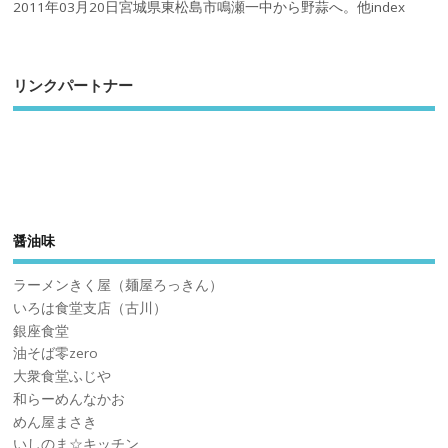
2011年03月20日宮城県東松島市鳴瀬一中から野蒜へ。他index
リンクパートナー
醤油味
ラーメンきく屋（麺屋ろっきん）
いろは食堂支店（古川）
銀座食堂
油そば零zero
大衆食堂ふじや
和らーめんなかお
めん屋まさき
いしのま☆キッチン