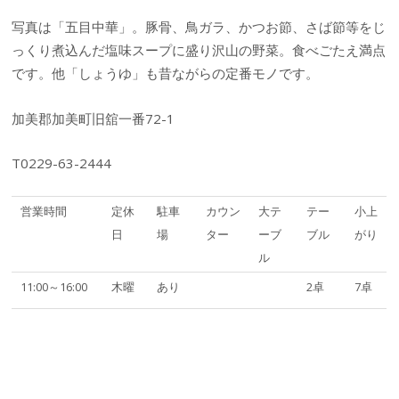
写真は「五目中華」。豚骨、鳥ガラ、かつお節、さば節等をじ
っくり煮込んだ塩味スープに盛り沢山の野菜。食べごたえ満点
です。他「しょうゆ」も昔ながらの定番モノです。
加美郡加美町旧舘一番72-1
T0229-63-2444
営業時間
定休
駐車
カウン
大テ
テー
小上
日
場
ター
ーブ
ブル
がり
ル
11:00～16:00
木曜
あり
2卓
7卓