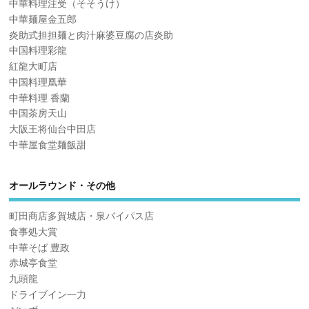
中華料理注受（そそうけ）
中華麺屋金五郎
炎助式担担麺と肉汁麻婆豆腐の店炎助
中国料理彩龍
紅龍大町店
中国料理凰華
中華料理 香蘭
中国茶房天山
大阪王将仙台中田店
中華屋食堂麺飯甜
オールラウンド・その他
町田商店多賀城店・泉バイパス店
食事処大賞
中華そば 豊政
赤城亭食堂
九頭龍
ドライブイン一力