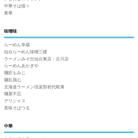
中華そば煖々
東華
味噌味
らーめん幸蔵
仙台らーめん味噌三礎
ラーメンみそ伝仙台東店・古川店
らーめんあかぎや
麺匠もみじ
麺乱我心
北海道ラーメン倶楽部初代蝦夷
麺屋不忘
デリシャス
美味そばつる
中華