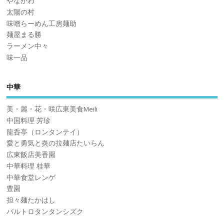
やながわ
太陽の村
味噌らーめん工房麺助
麺屋まる勝
ラーメン中々
味一品
中華
美・麗・花・咲広東美食Meili
中国料理 芳珍
龍呑亭（ロンタンテイ）
愛と勇気と炎の拉麺店たいらん
広東飯店美香園
中華料理 桂華
中華食堂レンゲ
豊園
担々麺たかはし
バルトロタンタンシズク