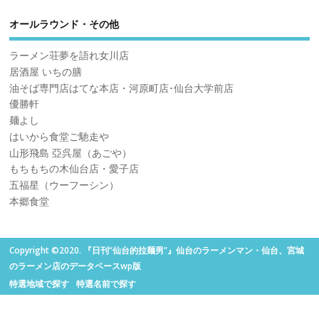
オールラウンド・その他
ラーメン荘夢を語れ女川店
居酒屋 いちの膳
油そば専門店はてな本店・河原町店･仙台大学前店
優勝軒
麺よし
はいから食堂ご馳走や
山形飛島 亞呉屋（あごや）
もちもちの木仙台店・愛子店
五福星（ウーフーシン）
本郷食堂
Copyright ©2020. 『日刊“仙台的拉麺男”』仙台のラーメンマン・仙台、宮城
のラーメン店のデータベースwp版
特選地域で探す
特選名前で探す