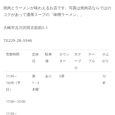
焼肉とラーメンが味わえるお店です。写真は焼肉店ならではの
コクがあって濃厚スープの「味噌ラーメン」。
大崎市古川沢田古舘前3-1
T0229-28-3946
営業時間
定休
駐車
カウン
大テ
テー
小上
日
場
ター
ーブ
ブル
がり
ル
11:30～
第
あり
5席
12
14:00（平
1・3
卓
日）
木曜
17:00～23:00
11:30～