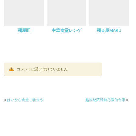
麺屋匠
中華食堂レンゲ
麺☆屋MARU
コメントは受け付けていません
«
はいから食堂ご馳走や
越後秘蔵麺無尽蔵仙台家
»