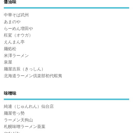
醤油味
中華そば武州
あまのや
らーめん増田や
枉駕（オウガ）
えんまん亭
麺処松
米澤ラーメン
泉屋
麺屋吉辰（きっしん）
北海道ラーメン倶楽部初代蝦夷
味噌味
純連（じゅんれん）仙台店
麺屋壱っ勢
ラーメン天狗山
札幌味噌ラーメン葵葉