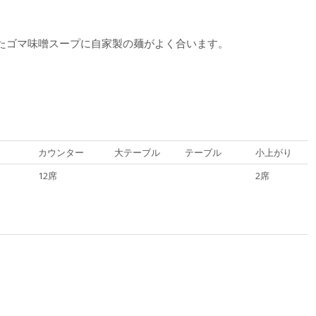
たゴマ味噌スープに自家製の麺がよく合います。
カウンター
大テーブル
テーブル
小上がり
12席
2席