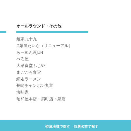
オールラウンド・その他
麺家九十九
G麺屋たいら（リニューアル）
らーめん淳JUN
ぺろ屋
大衆食堂ふじや
まごころ食堂
網走ラーメン
長崎チャンポン丸富
海味家
昭和屋本店・扇町店・泉店
特選地域で探す
特選名前で探す