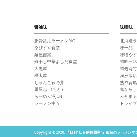
醤油味
味噌味
豚骨醤油ラーメンBIG
北海道ラ
ゑびすや食堂
味一品
麺屋吉兆。
味噌やす
煮干し中華よしだ食堂
麺匠一丞I
大黒屋
麺処翁竹
樺太屋
満洲飯店
ちゃんこ萩乃井
熟成背脂
麺屋志 （もと）
鬼がらし
らーめん淳JUN
みそまる
ラーメン中々
ドライブ
Copyright ©2020. 『日刊“仙台的拉麺男”』仙台のラ