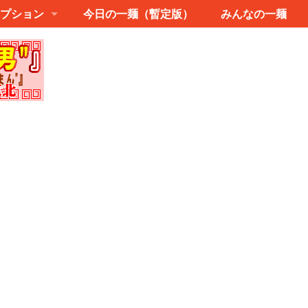
プション
今日の一麺（暫定版）
みんなの一麺