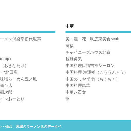
中華
ーメン倶楽部初代蝦夷
美・麗・花・咲広東美食Meili
萬福
チャイニーズハウス北京
CHIJO
拉麺勇気
（おきなたけ）
中国料理口福吉祥シーロン
 七北田店
中国料理 鴻運楼（こううんろう）
味噌らーめん五ノ風
中国めしや 竹竹（ちくちく）
仙台店
中国料理凰華
麺次郎
中華八乙女
インおーとり
琢
ーメンマン・仙台、宮城のラーメン店のデータベ