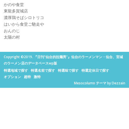
かのや食堂
東龍多賀城店
濃厚鶏そばシロトリコ
はいから食堂ご馳走や
おんのじ
太陽の村
Copyright ©2019. 『日刊“仙台的拉麺男”』仙台のラーメンマン・仙台、宮城
のラーメン店のデータベースwp版
特選地域で探す
特選名前で探す
特選味で探す
特選定休日で探す
オプション
超特
激特
Mesocolumn テーマ by Dezzain