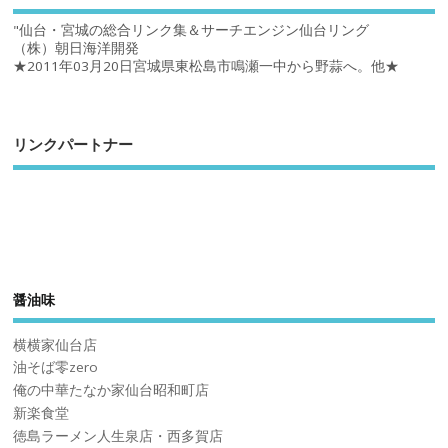
"仙台・宮城の総合リンク集＆サーチエンジン仙台リング
（株）朝日海洋開発
★2011年03月20日宮城県東松島市鳴瀬一中から野蒜へ。他★
リンクパートナー
醤油味
横横家仙台店
油そば零zero
俺の中華たなか家仙台昭和町店
新楽食堂
徳島ラーメン人生泉店・西多賀店