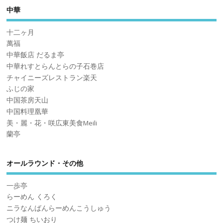
中華
十二ヶ月
萬福
中華飯店 だるま亭
中華れすとらんとらの子石巻店
チャイニーズレストラン楽天
ふじの家
中国茶房天山
中国料理凰華
美・麗・花・咲広東美食Meili
蘭亭
オールラウンド・その他
一歩亭
らーめん くろく
ニラなんばんらーめんこうしゅう
つけ麺 ちいおり