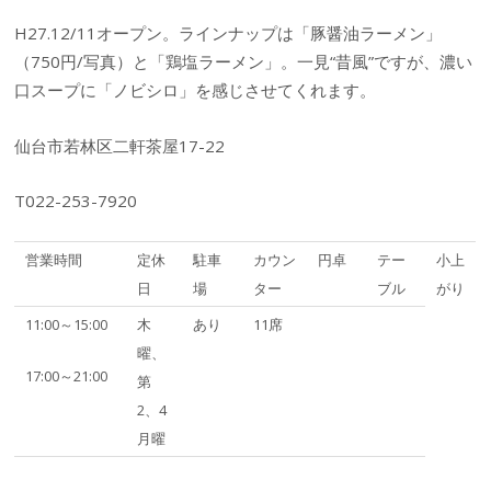
H27.12/11オープン。ラインナップは「豚醤油ラーメン」
（750円/写真）と「鶏塩ラーメン」。一見“昔風”ですが、濃い
口スープに「ノビシロ」を感じさせてくれます。
仙台市若林区二軒茶屋17-22
T022-253-7920
営業時間
定休
駐車
カウン
円卓
テー
小上
日
場
ター
ブル
がり
11:00～15:00
木
あり
11席
曜、
17:00～21:00
第
2、4
月曜