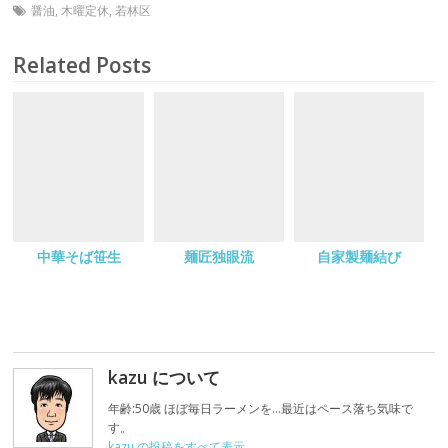
し
b
醤油
,
木曜定休
,
若林区
て
o
T
o
w
k
i
で
Related Posts
t
共
t
有
e
す
r
る
で
に
共
は
有
ク
(
リ
新
ッ
し
ク
い
し
ウ
て
ィ
く
ン
だ
ド
さ
ウ
い
で
(
中華そば笹生
麺匠独眼流
自家製麺結び
開
新
き
し
ま
い
す
ウ
)
ィ
ン
ド
ウ
で
kazu について
開
き
ま
年齢:50歳 ほぼ毎日ラーメンを…最近はペース落ち気味で
す
)
す。
kazu の投稿をすべて表示
→