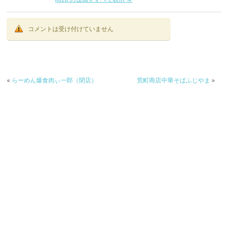
コメントは受け付けていません
«
らーめん爆食肉ぃ一郎（閉店）
荒町商店中華そばふじやま
»