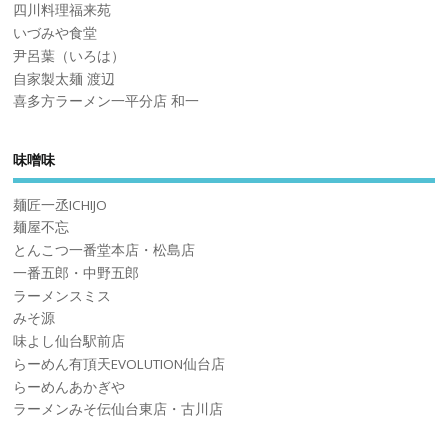
四川料理福来苑
いづみや食堂
尹呂葉（いろは）
自家製太麺 渡辺
喜多方ラーメン一平分店 和一
味噌味
麺匠一丞ICHIJO
麺屋不忘
とんこつ一番堂本店・松島店
一番五郎・中野五郎
ラーメンスミス
みそ源
味よし仙台駅前店
らーめん有頂天EVOLUTION仙台店
らーめんあかぎや
ラーメンみそ伝仙台東店・古川店