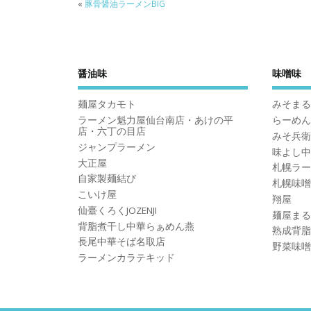
«
豚骨醤油ラーメンBIG
醤油味
味噌味
麺屋タカモト
みそまる
ラーメン魁力屋仙台南店・あけの平
らーめん
店・六丁の目店
みそ兵衛
ジャンプラーメン
味よし中
大正屋
札幌ラー
自家製麺結び
札幌味噌
こいけ屋
翔屋
仙臺くろくJOZENJI
麺屋まる
背脂煮干し中華らぁめん燕
熟成背脂
長尾中華そば名取店
野菜味噌
ラーメンカラテキッド