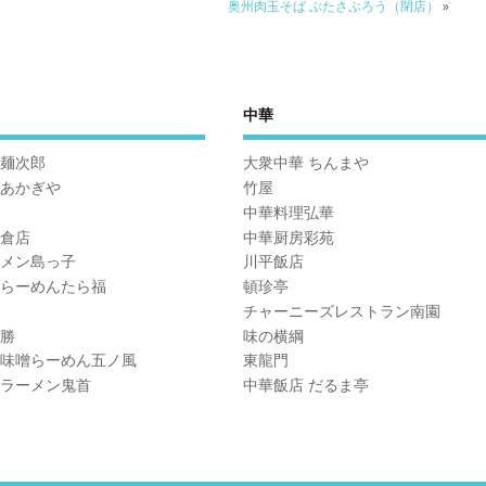
奥州肉玉そば ぶたさぶろう（閉店）
»
中華
麺次郎
大衆中華 ちんまや
あかぎや
竹屋
中華料理弘華
倉店
中華厨房彩苑
メン島っ子
川平飯店
らーめんたら福
頓珍亭
チャーニーズレストラン南園
勝
味の横綱
味噌らーめん五ノ風
東龍門
ラーメン鬼首
中華飯店 だるま亭