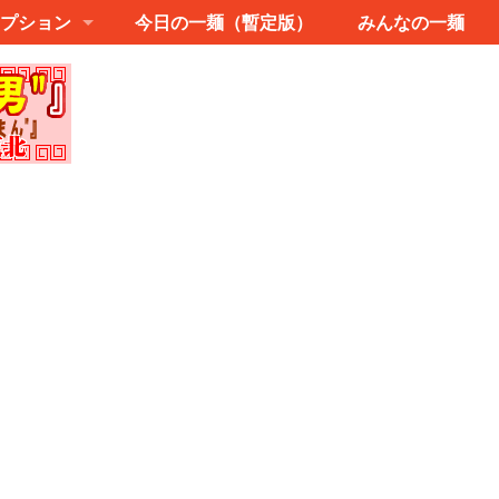
プション
今日の一麺（暫定版）
みんなの一麺