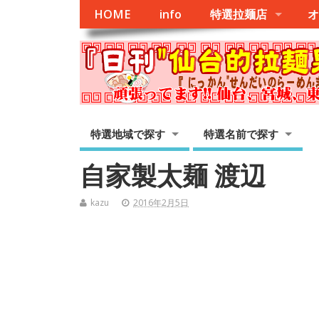
HOME
info
特選拉麺店
オ
特選地域で探す
特選名前で探す
自家製太麺 渡辺
kazu
2016年2月5日