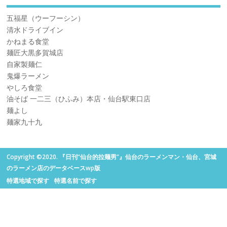
五福星（ウーフーシン）
清水ドライブイン
かねまる食堂
麺匠大黒多賀城店
自家製麺仁
鬼爆ラーメン
やしろ食堂
油そば 一二三（ひふみ）本店・仙台駅東口店
麺よし
麺家九十九
Copyright ©2020. 『日刊“仙台的拉麺男”』仙台のラーメンマン・仙台、宮城
のラーメン店のデータベースwp版
特選地域で探す
特選名前で探す