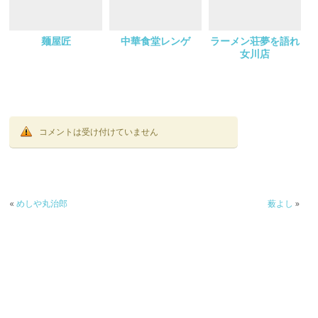
麺屋匠
中華食堂レンゲ
ラーメン荘夢を語れ
女川店
コメントは受け付けていません
«
めしや丸治郎
薮よし
»