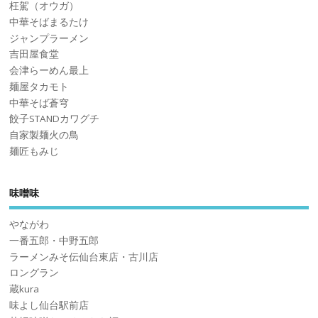
枉駕（オウガ）
中華そばまるたけ
ジャンプラーメン
吉田屋食堂
会津らーめん最上
麺屋タカモト
中華そば蒼穹
餃子STANDカワグチ
自家製麺火の鳥
麺匠もみじ
味噌味
やながわ
一番五郎・中野五郎
ラーメンみそ伝仙台東店・古川店
ロングラン
蔵kura
味よし仙台駅前店