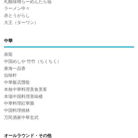
札幌味噌らーめんたら福
ラーメン中々
赤とうがらし
大王（ターワン）
中華
泉龍
中国めしや 竹竹（ちくちく）
東海一品香
仙味軒
中華飯店靉龍
本格中華料理美食美客
本場中国料理美味楼
中華料理紅華園
中国料理桃林
万民酒家中華玄武
オールラウンド・その他