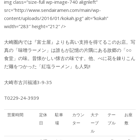
img class=”size-full wp-image-740 alignleft”
src=”http://www.sendairamen.com/main/wp-
content/uploads/2016/01/kokah.jpg” alt=”kokah”
width=”283″ height=”212″ />
大崎圏内では『富士屋』よりも高い支持を得てるこのお店。写
真の「味噌ラーメン」は誰もが記憶の片隅にある故郷の「○○
食堂」の味。昔懐かしい懐古の味です。他、べに花を錬りこん
だ麺をつかった「紅塩ラーメン」も人気!!
大崎市古川福浦3-9-35
T0229-24-3939
営業時間
定休
駐車
カウン
大テ
テー
お座
日
場
ター
ーブ
ブル
敷
ル