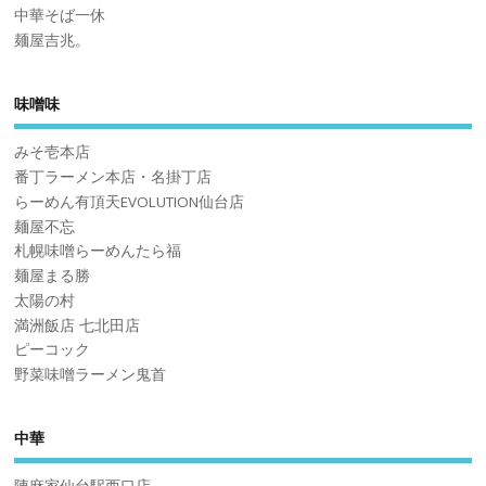
中華そば一休
麺屋吉兆。
味噌味
みそ壱本店
番丁ラーメン本店・名掛丁店
らーめん有頂天EVOLUTION仙台店
麺屋不忘
札幌味噌らーめんたら福
麺屋まる勝
太陽の村
満洲飯店 七北田店
ピーコック
野菜味噌ラーメン鬼首
中華