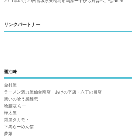
2011年03月20日宮城県東松島市鳴瀬一中から野蒜へ。他index
リンクパートナー
醤油味
金村屋
ラーメン魁力屋仙台南店・あけの平店・六丁の目店
憩いの喰う感麺恋
喰膳蔵.らー
樺太屋
麺屋タカモト
下馬らーめん信
夢麺