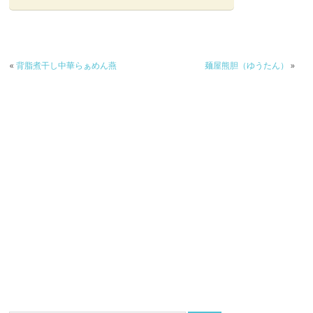
«
背脂煮干し中華らぁめん燕
麺屋熊胆（ゆうたん）
»