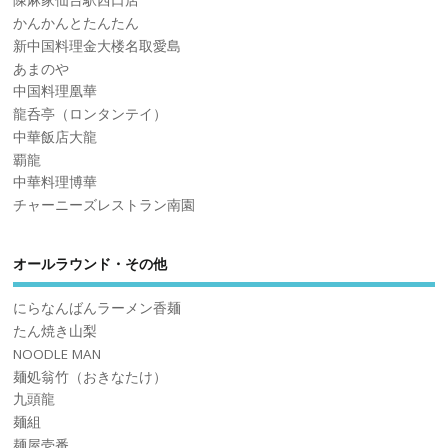
陳麻家仙台駅西口店
かんかんとたんたん
新中国料理金大楼名取愛島
あまのや
中国料理凰華
龍呑亭（ロンタンテイ）
中華飯店大龍
覇龍
中華料理博華
チャーニーズレストラン南園
オールラウンド・その他
にらなんばんラーメン香麺
たん焼き山梨
NOODLE MAN
麺処翁竹（おきなたけ）
九頭龍
麺組
麺屋壱番