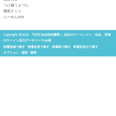
つけ麺うまづら
麺屋さくら
らーめん888
Copyright ©2020. 『日刊“仙台的拉麺男”』仙台のラーメンマン・仙台、宮城
のラーメン店のデータベースwp版
特選地域で探す
特選名前で探す
特選味で探す
特選定休日で探す
オプション
超特
激特