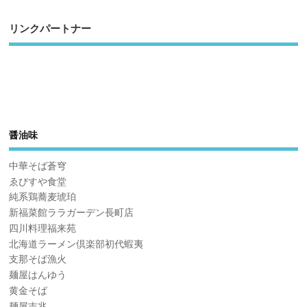
リンクパートナー
醤油味
中華そば蒼穹
ゑびすや食堂
純系鶏蕎麦琥珀
新福菜館ララガーデン長町店
四川料理福来苑
北海道ラーメン倶楽部初代蝦夷
支那そば漁火
麺屋はんゆう
黄金そば
麺屋吉兆。