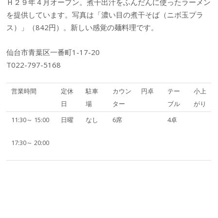
Ｈ２９年４月オープン。煮干出汁をふんだんに使ったラーメン
を提供しています。写真は「濃い目の煮干そば（ニボ玉プラ
ス）」（842円）。新しい感覚の麺料理です。
仙台市青葉区一番町1-17-20
T022-797-5168
営業時間
定休
駐車
カウン
円卓
テー
小上
日
場
ター
ブル
がり
11:30～ 15:00
日曜
なし
6席
4卓
17:30～ 20:00