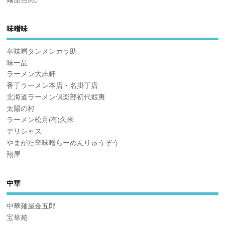
味噌味
辛味噌タンメンカラ助
味一品
ラーメン大志軒
番丁ラーメン本店・名掛丁店
北海道ラーメン倶楽部初代蝦夷
太陽の村
ラーメン松月(有)久米
デリシャス
やまがた辛味噌らーめんりゅうぞう
翔屋
中華
中華麺屋金五郎
宝華苑