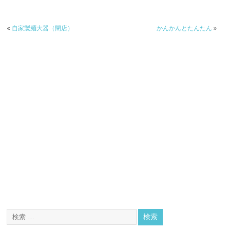
«
自家製麺大器（閉店）
かんかんとたんたん
»