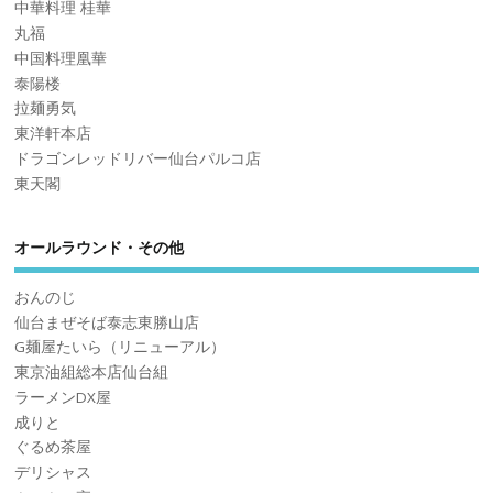
中華料理 桂華
丸福
中国料理凰華
泰陽楼
拉麺勇気
東洋軒本店
ドラゴンレッドリバー仙台パルコ店
東天閣
オールラウンド・その他
おんのじ
仙台まぜそば泰志東勝山店
G麺屋たいら（リニューアル）
東京油組総本店仙台組
ラーメンDX屋
成りと
ぐるめ茶屋
デリシャス