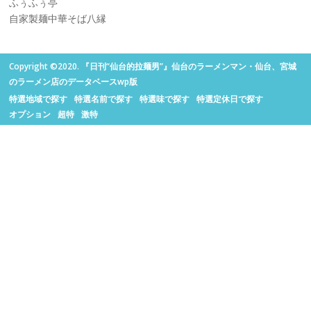
ふぅふぅ亭
自家製麺中華そば八縁
Copyright ©2020. 『日刊“仙台的拉麺男”』仙台のラーメンマン・仙台、宮城
のラーメン店のデータベースwp版
特選地域で探す
特選名前で探す
特選味で探す
特選定休日で探す
オプション
超特
激特