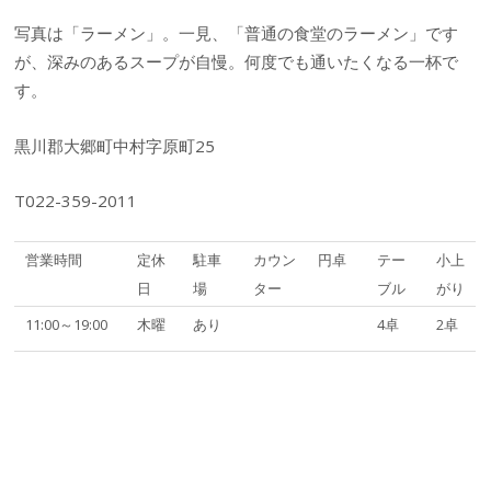
写真は「ラーメン」。一見、「普通の食堂のラーメン」です
が、深みのあるスープが自慢。何度でも通いたくなる一杯で
す。
黒川郡大郷町中村字原町25
T022-359-2011
営業時間
定休
駐車
カウン
円卓
テー
小上
日
場
ター
ブル
がり
11:00～19:00
木曜
あり
4卓
2卓