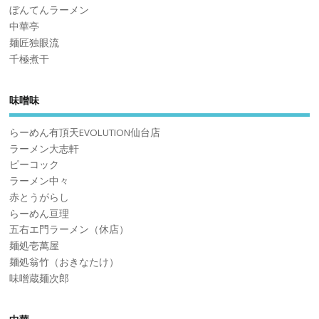
ぼんてんラーメン
中華亭
麺匠独眼流
千極煮干
味噌味
らーめん有頂天EVOLUTION仙台店
ラーメン大志軒
ピーコック
ラーメン中々
赤とうがらし
らーめん亘理
五右エ門ラーメン（休店）
麺処壱萬屋
麺処翁竹（おきなたけ）
味噌蔵麺次郎