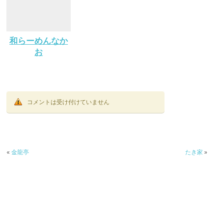
和らーめんなか
お
コメントは受け付けていません
«
金龍亭
たき家
»