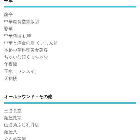
中華
龍亭
中華屋食堂麺飯甜
彩華
中華料理 供味
中華と洋食の店 くいしん坊
本格中華料理美食美客
ちゃいな館くっちゃお
年夜飯
王水（ワンスイ）
天祐楼
オールラウンド・その他
三勝食堂
麺屋政宗
山勝角ふじ利府店
麺屋八
ぐるめ茶屋