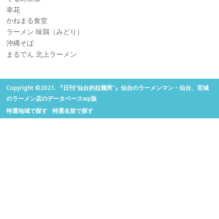
幸花
かねまる食堂
ラーメン 味鶏（みどり）
沖縄そば
まるでん 北上ラーメン
Copyright ©2021. 『日刊“仙台的拉麺男”』仙台のラーメンマン・仙台、宮城
のラーメン店のデータベースwp版
特選地域で探す
特選名前で探す