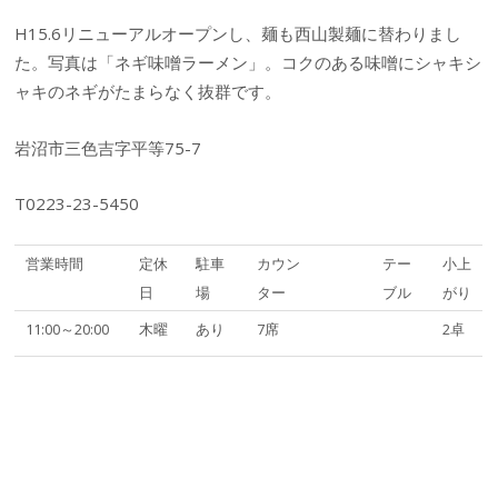
H15.6リニューアルオープンし、麺も西山製麺に替わりまし
た。写真は「ネギ味噌ラーメン」。コクのある味噌にシャキシ
ャキのネギがたまらなく抜群です。
岩沼市三色吉字平等75-7
T0223-23-5450
営業時間
定休
駐車
カウン
テー
小上
日
場
ター
ブル
がり
11:00～20:00
木曜
あり
7席
2卓