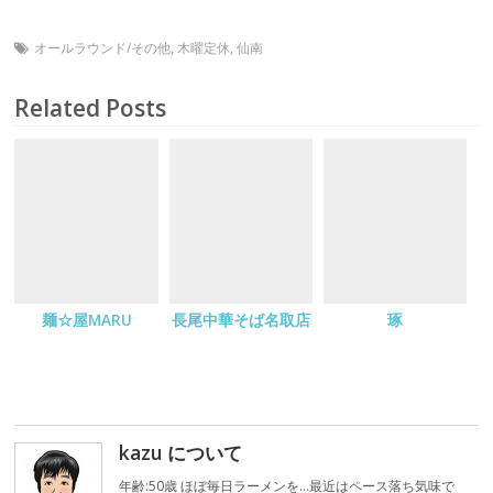
オールラウンド/その他
,
木曜定休
,
仙南
Related Posts
麺☆屋MARU
長尾中華そば名取店
琢
kazu について
年齢:50歳 ほぼ毎日ラーメンを…最近はペース落ち気味で