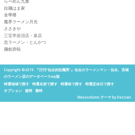
らーめん九重
拉麺はま家
金華楼
魔界ラーメン月光
ささきや
三宝亭岩沼店・泉店
忠ラーメン・とんかつ
麺創房暁
Copyright ©2019. 『日刊“仙台的拉麺男”』仙台のラーメンマン・仙台、宮城
のラーメン店のデータベースwp版
特選地域で探す
特選名前で探す
特選味で探す
特選定休日で探す
オプション
超特
激特
Mesocolumn テーマ by Dezzain