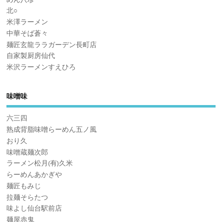
北○
米澤ラーメン
中華そば蒼々
麺匠玄龍ララガーデン長町店
自家製厨房仙代
米沢ラーメンすえひろ
味噌味
六三四
熟成背脂味噌らーめん五ノ風
おり久
味噌蔵麺次郎
ラーメン松月(有)久米
らーめんあかぎや
麺匠もみじ
拉麺そらたつ
味よし仙台駅前店
麺屋赤鬼