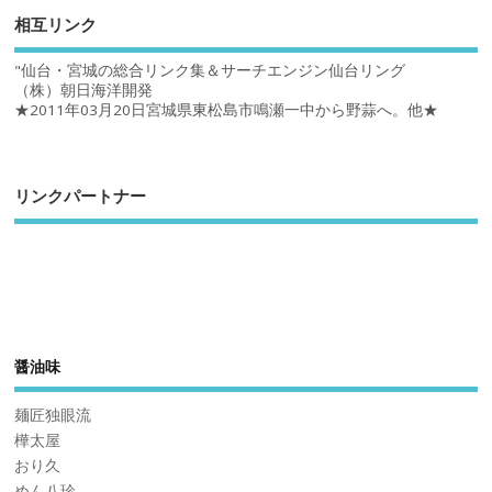
相互リンク
"仙台・宮城の総合リンク集＆サーチエンジン仙台リング
（株）朝日海洋開発
★2011年03月20日宮城県東松島市鳴瀬一中から野蒜へ。他★
リンクパートナー
醤油味
麺匠独眼流
樺太屋
おり久
めん八珍