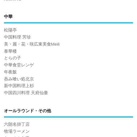
中華
松陽亭
中国料理 芳珍
美・麗・花・咲広東美食Meili
泰華楼
とらの子
中華食堂レンゲ
年夜飯
呑み喰い処北京
新中国料理上杉
中国四川料理 天府仙臺
オールラウンド・その他
六朗名掛丁店
牧場ラーメン