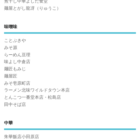
煮干し中華よしだ食堂
麺屋とがし龍冴（りゅうこ）
味噌味
ことぶきや
みそ源
らーめん亘理
味よし中倉店
麺匠もみじ
麺屋匠
みそ壱原町店
ラーメン北味ワイルドタウン本店
とんこつ一番堂本店・松島店
田中そば店
中華
朱華飯店小田原店