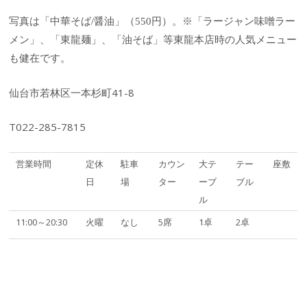
※
写真は「中華そば/醤油」（550円）。
「ラージャン味噌ラー
時の人気メニュー
メン」、「東龍麺」、「油そば」等東龍本店
も健在です。
仙台市若林区一本杉町41-8
T022-285-7815
営業時間
定休
駐車
カウン
大テ
テー
座敷
日
場
ター
ーブ
ブル
ル
11:00～20:30
火曜
なし
5席
1卓
2卓