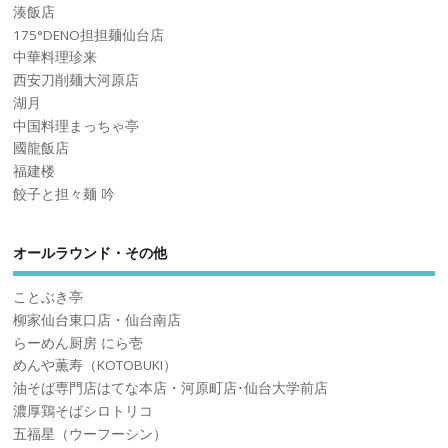
湊飯店
175°DENO担担麺仙台店
中華料理珍来
西安刀削麺大河原店
湖月
中国料理まっちゃ亭
國龍飯店
福建楼
餃子と担々麺 吟
オールラウンド・その他
ことぶき亭
柳家仙台東口店・仙台南店
らーめん厨房 にら壱
めんや薫寿（KOTOBUKI）
油そば専門店はてな本店・河原町店･仙台大学前店
濃厚鶏そばシロトリコ
五福星（ウーフーシン）