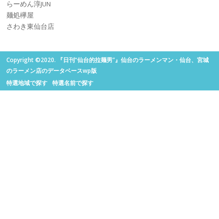
らーめん淳JUN
麺処欅屋
さわき東仙台店
Copyright ©2020. 『日刊“仙台的拉麺男”』仙台のラーメンマン・仙台、宮城
のラーメン店のデータベースwp版
特選地域で探す
特選名前で探す