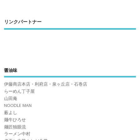
リンクパートナー
醤油味
伊藤商店本店・利府店・泉ヶ丘店・石巻店
らーめん丁子屋
山田庵
NOODLE MAN
薮よし
麺牛ひろせ
麺匠独眼流
ラーメン中村