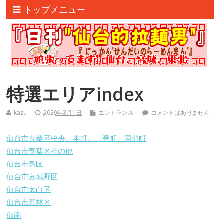
トップメニュー
特選エリアindex
kazu
2020年3月1日
エントランス
コメントはありません
仙台市青葉区中央、本町、一番町、国分町
仙台市青葉区その他
仙台市泉区
仙台市宮城野区
仙台市太白区
仙台市若林区
仙南