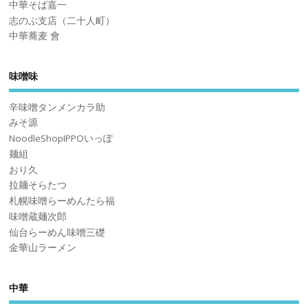
中華そば嘉一
志のぶ支店（二十人町）
中華蕎麦 會
味噌味
辛味噌タンメンカラ助
みそ源
NoodleShopIPPOいっぽ
麺組
おり久
拉麺そらたつ
札幌味噌らーめんたら福
味噌蔵麺次郎
仙台らーめん味噌三礎
金華山ラーメン
中華