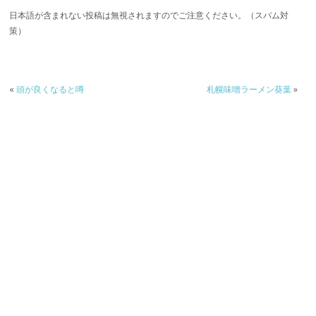
日本語が含まれない投稿は無視されますのでご注意ください。（スパム対
策）
«
頭が良くなると噂
札幌味噌ラーメン葵葉
»