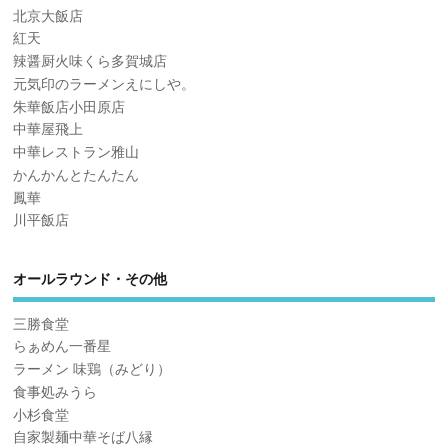
北京大飯店
紅天
辣醤厨火味くら多賀城店
元気印のラーメンえにしや。
朱華飯店小田原店
中華屋飛上
中華レストラン雅山
かんかんとたんたん
鳳華
川平飯店
オールラウンド・その他
三勝食堂
らぁめん一番星
ラーメン 味鶏（みどり）
食事処みうら
小杉食堂
自家製麺中華そば八縁