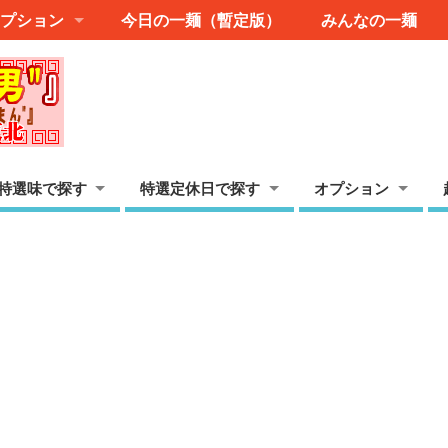
プション
今日の一麺（暫定版）
みんなの一麺
特選味で探す
特選定休日で探す
オプション