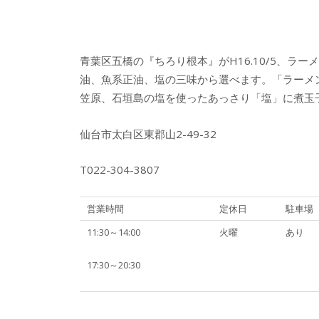
青葉区五橋の『ちろり根本』がH16.10/5、
油、魚系正油、塩の三味から選べます。「ラーメ
笠原、石垣島の塩を使ったあっさり「塩」に煮玉
仙台市太白区東郡山2-49-32
T022-304-3807
営業時間
定休日
駐車場
11:30～14:00
火曜
あり
17:30～20:30