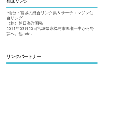
相互リンク
"仙台・宮城の総合リンク集＆サーチエンジン仙
台リング
（株）朝日海洋開発
2011年03月20日宮城県東松島市鳴瀬一中から野
蒜へ。他index
リンクパートナー