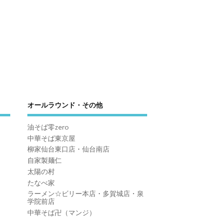
オールラウンド・その他
油そば零zero
中華そば東京屋
柳家仙台東口店・仙台南店
自家製麺仁
太陽の村
たなべ家
ラーメン☆ビリー本店・多賀城店・泉
学院前店
中華そば卍（マンジ）