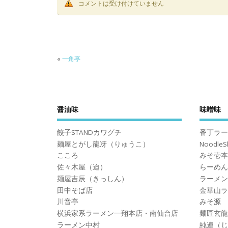
コメントは受け付けていません
«
一角亭
醤油味
味噌味
餃子STANDカワグチ
番丁ラー
麺屋とがし龍冴（りゅうこ）
Noodle
こころ
みそ壱本
佐々木屋（迫）
らーめん
麺屋吉辰（きっしん）
ラーメン
田中そば店
金華山ラ
川音亭
みそ源
横浜家系ラーメン一翔本店・南仙台店
麺匠玄龍
ラーメン中村
純連（じ