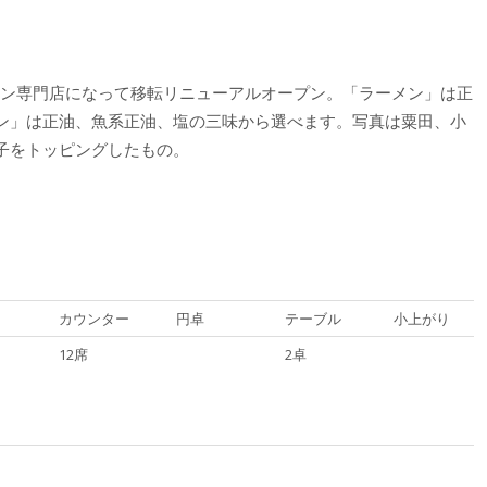
ラーメン専門店になって移転リニューアルオープン。「ラーメン」は正
ン」は正油、魚系正油、塩の三味から選べます。写真は粟田、小
子をトッピングしたもの。
カウンター
円卓
テーブル
小上がり
12席
2卓