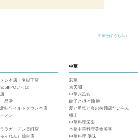
中華そば うちみ
»
中華
メン本店・名掛丁店
彩華
ShopIPPOいっぽ
東天閣
店
中華八乙女
一品堂
餃子と担々麺 吟
北味ワイルドタウン本店
愛と勇気と炎の拉麺店たいらん
ーメン
櫨山
中華料理栄楽
ララガーデン長町店
本格中華料理美食美客
ゅんれん）仙台店
中華料理 供味